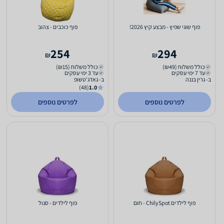
פוף שוגי שפיץ - מבצע קיץ 2026!
פוף כוכבים - צהוב
254
294
₪
₪
כולל משלוח (₪49)
כולל משלוח (₪15)
עד 7 ימי עסקים
עד 3 ימי עסקים
ב- גרין בננה
ב- גאדג'טשופ
(48)
1.0
לפרטים נוספים
לפרטים נוספים
פוף לילדים ChilySpot - חום
פוף לילדים - סגול