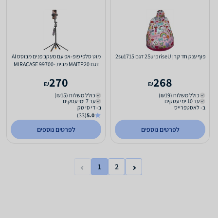
פוף ענק חד קרן 2SurpriseU דגם 2su1715
מוט סלפי פופ-אפ עם מעקב פנים מבוסס AI
דגם MAITP20 מבית MIRACASE 99700-
902-01
270
268
₪
₪
כולל משלוח (₪19)
כולל משלוח (₪15)
עד 10 ימי עסקים
עד 7 ימי עסקים
ב- לאסטפרייס
ב- די סי טק
(33)
5.0
לפרטים נוספים
לפרטים נוספים
1
2