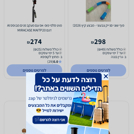
פוף שוגי סנייק צבעוני - מבצע קיץ 2026!
מוט סלפי פופ-אפ עם מעקב פנים מבוסס AI
דגם MIRACASE MAITP20
274
298
₪
₪
כולל משלוח (₪49)
כולל משלוח (₪25)
עד 7 ימי עסקים
עד 5 ימי עסקים
ב- גרין בננה
ב- מחוץ לקופסא
(29)
0.0
לפרטים נוספים
לפרטים נוספים