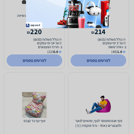
פוף לילדים - חום
פוף לילדים עם ידית נשיאה
220
214
₪
₪
כולל משלוח (₪15)
כולל משלוח (₪30)
עד 3 ימי עסקים
עד 14 ימי עסקים
ב- גאדג'טשופ
ב- מרכז הצעצועים
(22)
0.0
(48)
1.0
לפרטים נוספים
לפרטים נוספים
פוף אגס מתמסר לגוף, מתאים לנוער
פוף טף בד קנבס
ולמבוגרים כאחד - ורוד פוקסיה { 5 }