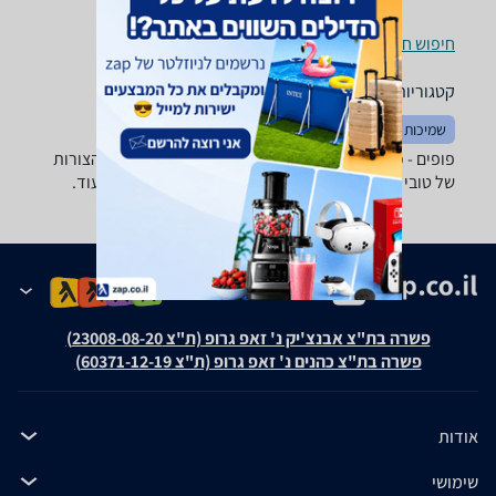
חיפוש חנויות פופים לפי עיר
קטגוריות משלימות
שמיכות וכריות
שטיחים
פופים - ‏כרית ישיבה מבחר ענק של פופים בכל הגדלים והצורות
של טובי היצרנים: camptown ,Intex, GreenBanana ועוד.
פשרה בת"צ אבנצ'יק נ' זאפ גרופ (ת"צ 23008-08-20)
פשרה בת"צ כהנים נ' זאפ גרופ (ת"צ 60371-12-19)
אודות
שימושי