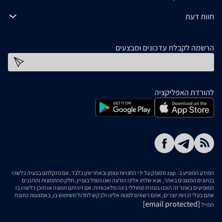
חוות דעת
הרשמה לקבלת עדכונים ומבצעים
כתובת דוא''ל
להורדת האפליקציה
המידע המופיע ב- zap מסופק על ידי החנויות עצמן ובאחריותן בלבד. אם נתקלתם בבעיה כלשהי
בנתונים המוצגים באתר, אנא שלחו אלינו הודעה ואנו נטפל בעניין. חלק מהתמונות והתכנים
המופיעים באתר זה הוכנו בעזרת מחוללי בינה מלאכותית. אם זיהיתם תמונה או תוכן כלשהו בו
אתם בעלי זכויות יוצרים, אתם רשאים לפנות אלינו ולבקש לחדול משימוש בו, באמצעות כתובת
[email protected]
המייל