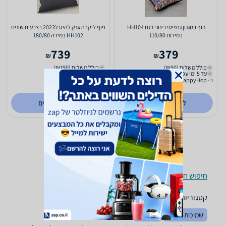
פוף בסגנון גרפיטי בינוני דגם HH104
פוף ליקרה ענק להיט ל2023 בצבעים שונים
במידות 110/80
HH102 במידה 180/80
739
379
₪
₪
כולל משלוח (₪90)
כולל משלוח (₪190)
עד 5 ימי עסקים
עד 5 ימי עסקים
ב- happyHop
ב- happyHop
לפרטים נוספים
לפרטים נוספים
חיפוש חנויות פופים לפי עיר
קטגוריות משלימות
שמיכות וכריות
שטיחים