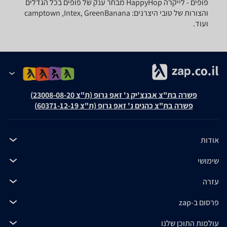
פופים - ‏לייקרה ‏HappyHop מבחר ענק של פופים בכל הגדלים
והצורות של טובי היצרנים: camptown ,Intex, GreenBanana
ועוד.
פשרה בת"צ אבנצ'יק נ' זאפ גרופ (ת"צ 23008-08-20)
פשרה בת"צ כהנים נ' זאפ גרופ (ת"צ 60371-12-19)
אודות
שימושי
עזרה
פרסום ב-zap
עולמות התוכן שלנו