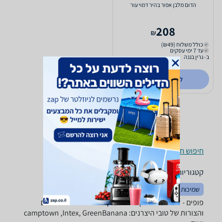
הדום מלבן אפור בהיר דמוי עור
208
₪
כולל משלוח (₪49)
עד 7 ימי עסקים
ב- גרין בננה
לפרטים נוספים
חיפוש חנויות פופים לפי עיר
קטגוריות משלימות
שמיכות וכריות
שטיחים
פופים - ‏דמוי עור ‏מלבן מבחר ענק של פופים בכל הגדלים
והצורות של טובי היצרנים: camptown ,Intex, GreenBanana