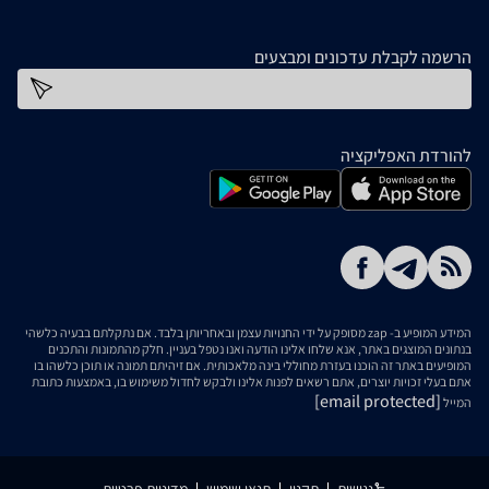
הרשמה לקבלת עדכונים ומבצעים
כתובת דוא''ל
להורדת האפליקציה
המידע המופיע ב- zap מסופק על ידי החנויות עצמן ובאחריותן בלבד. אם נתקלתם בבעיה כלשהי
בנתונים המוצגים באתר, אנא שלחו אלינו הודעה ואנו נטפל בעניין. חלק מהתמונות והתכנים
המופיעים באתר זה הוכנו בעזרת מחוללי בינה מלאכותית. אם זיהיתם תמונה או תוכן כלשהו בו
אתם בעלי זכויות יוצרים, אתם רשאים לפנות אלינו ולבקש לחדול משימוש בו, באמצעות כתובת
[email protected]
המייל
נגישות
תקנון
תנאי שימוש
מדיניות פרטיות