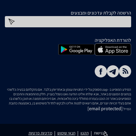
הרשמה לקבלת עדכונים ומבצעים
כתובת דוא''ל
להורדת האפליקציה
המידע המופיע ב- zap מסופק על ידי החנויות עצמן ובאחריותן בלבד. אם נתקלתם בבעיה כלשהי
בנתונים המוצגים באתר, אנא שלחו אלינו הודעה ואנו נטפל בעניין. חלק מהתמונות והתכנים
המופיעים באתר זה הוכנו בעזרת מחוללי בינה מלאכותית. אם זיהיתם תמונה או תוכן כלשהו בו
אתם בעלי זכויות יוצרים, אתם רשאים לפנות אלינו ולבקש לחדול משימוש בו, באמצעות כתובת
[email protected]
המייל
נגישות
תקנון
תנאי שימוש
מדיניות פרטיות