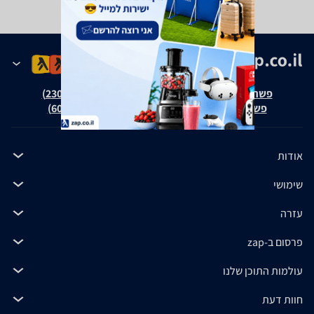
פשרה בת"צ אבנצ'יק נ' זאפ גרופ (ת"צ 23008-08-20)
פשרה בת"צ כהנים נ' זאפ גרופ (ת"צ 60371-12-19)
אודות
שימושי
עזרה
פרסום ב-zap
עולמות התוכן שלנו
חוות דעת