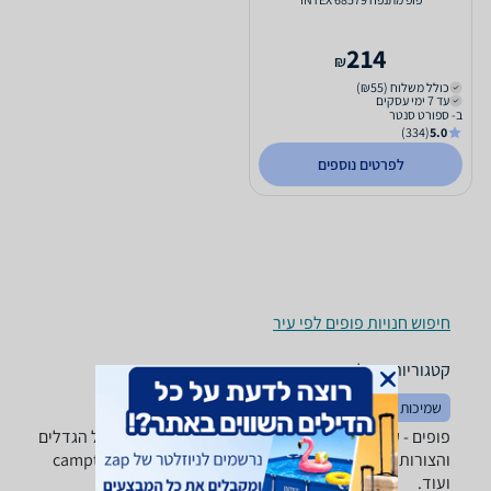
214
₪
כולל משלוח (₪55)
עד 7 ימי עסקים
ב- ספורט סנטר
(334)
5.0
לפרטים נוספים
חיפוש חנויות פופים לפי עיר
קטגוריות משלימות
שמיכות וכריות
שטיחים
פופים - ‏קטיפה ‏200 - 300 ‏ש"ח מבחר ענק של פופים בכל הגדלים
והצורות של טובי היצרנים: camptown ,Intex, GreenBanana
ועוד.