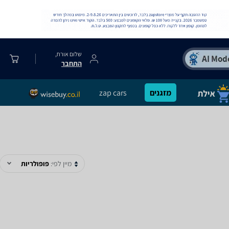
שלום אורח,
התחבר
מזגנים
zap cars
מיין לפי:
פופולריות