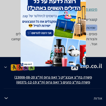
חיפוש חנויות פופים לפי עיר
קטגוריות משלימות
שמיכות וכריות
שטיחים
פופים - ‏800 - 1,000 ‏ש"ח מבחר ענק של פופים בכל הגדלים
והצורות של טובי היצרנים: camptown ,Intex, GreenBanana
ועוד.
פשרה בת"צ אבנצ'יק נ' זאפ גרופ (ת"צ 23008-08-20)
פשרה בת"צ כהנים נ' זאפ גרופ (ת"צ 60371-12-19)
אודות