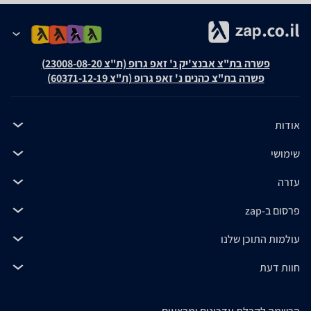
פשרה בת"צ אבנצ'יק נ' זאפ גרופ (ת"צ 23008-08-20)
פשרה בת"צ כהנים נ' זאפ גרופ (ת"צ 60371-12-19)
אודות
שימושי
עזרה
פרסום ב-zap
עולמות התוכן שלנו
חוות דעת