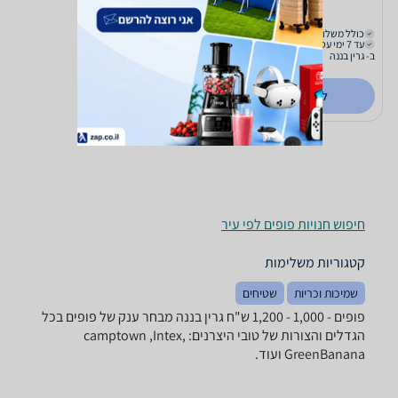
1,029
₪
כולל משלוח (₪79)
עד 7 ימי עסקים
ב- גרין בננה
לפרטים נוספים
חיפוש חנויות פופים לפי עיר
קטגוריות משלימות
שמיכות וכריות
שטיחים
פופים - ‏1,000 - 1,200 ‏ש"ח ‏גרין בננה מבחר ענק של פופים בכל
הגדלים והצורות של טובי היצרנים: camptown ,Intex,
GreenBanana ועוד.