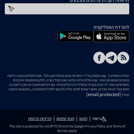
הרשמה לקבלת עדכונים ומבצעים
כתובת דוא''ל
להורדת האפליקציה
המידע המופיע ב- zap מסופק על ידי החנויות עצמן ובאחריותן בלבד. אם נתקלתם בבעיה כלשהי
בנתונים המוצגים באתר, אנא שלחו אלינו הודעה ואנו נטפל בעניין. חלק מהתמונות והתכנים
המופיעים באתר זה הוכנו בעזרת מחוללי בינה מלאכותית. אם זיהיתם תמונה או תוכן כלשהו בו
אתם בעלי זכויות יוצרים, אתם רשאים לפנות אלינו ולבקש לחדול משימוש בו, באמצעות כתובת
[email protected]
המייל
נגישות
תקנון
תנאי שימוש
מדיניות פרטיות
This site is protected by reCAPTCHA and the Google
Privacy Policy
and
Terms of
Service
apply