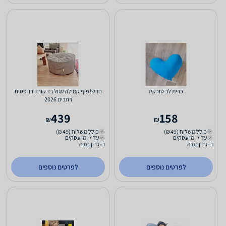
כרית לב טורקיז
חדש! פוף קמילה עגול בד קורדורוי פסים
רחבים 2026
439
158
₪
₪
כולל משלוח (₪49)
כולל משלוח (₪49)
עד 7 ימי עסקים
עד 7 ימי עסקים
ב- גרין בננה
ב- גרין בננה
לפרטים נוספים
לפרטים נוספים