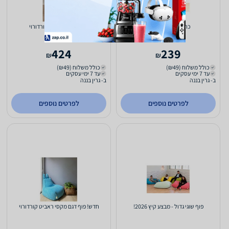
כרית הנקה / תמיכה
חדש! פוף תומי בד קורדורוי
424
239
₪
₪
כולל משלוח (₪49)
כולל משלוח (₪49)
עד 7 ימי עסקים
עד 7 ימי עסקים
ב- גרין בננה
ב- גרין בננה
לפרטים נוספים
לפרטים נוספים
פוף שוגי גדול - מבצע קיץ 2026!
חדש! פוף דגם מקסי ראביט קורדורוי