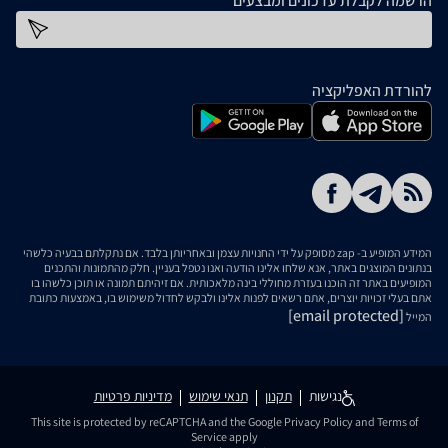
הרשמה לקבלת עדכונים ומבצעים
כתובת דוא''ל
להורדת האפליקציה
המידע המופיע ב- zap מסופק על ידי החנויות עצמן ובאחריותן בלבד. אם נתקלתם בבעיה כלשהי
בנתונים המוצגים באתר, אנא שלחו אלינו הודעה ואנו נטפל בעניין. חלק מהתמונות והתכנים
המופיעים באתר זה הוכנו בעזרת מחוללי בינה מלאכותית. אם זיהיתם תמונה או תוכן כלשהו בו
אתם בעלי זכויות יוצרים, אתם רשאים לפנות אלינו ולבקש לחדול משימוש בו, באמצעות כתובת
[email protected]
המייל
נגישות
תקנון
תנאי שימוש
מדיניות פרטיות
This site is protected by reCAPTCHA and the Google
Privacy Policy
and
Terms of
Service
apply