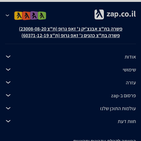
פשרה בת"צ אבנצ'יק נ' זאפ גרופ (ת"צ 23008-08-20)
פשרה בת"צ כהנים נ' זאפ גרופ (ת"צ 60371-12-19)
אודות
שימושי
עזרה
פרסום ב-zap
עולמות התוכן שלנו
חוות דעת