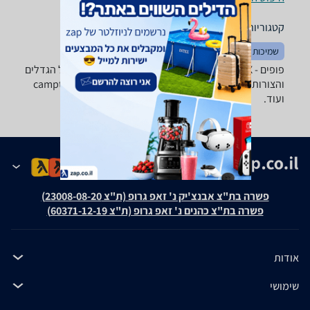
קטגוריות משלימות
שמיכות וכריות
שטיחים
פופים - ‏INTEX ‏200 - 300 ‏ש"ח מבחר ענק של פופים בכל הגדלים
והצורות של טובי היצרנים: camptown ,Intex, GreenBanana
ועוד.
פשרה בת"צ אבנצ'יק נ' זאפ גרופ (ת"צ 23008-08-20)
פשרה בת"צ כהנים נ' זאפ גרופ (ת"צ 60371-12-19)
אודות
שימושי