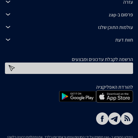
עזרה
פרסום ב-zap
עולמות התוכן שלנו
חוות דעת
הרשמה לקבלת עדכונים ומבצעים
כתובת דוא''ל
להורדת האפליקציה
המידע המופיע ב- zap מסופק על ידי החנויות עצמן ובאחריותן בלבד. אם נתקלתם בבעיה כלשהי