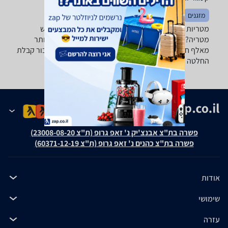
מזגנים
מאווררים
מייבשי שיער
מטריות ‏עד 30 ‏₪ ‏GadgetShop -נמצאו 1 מוצרים. מחפש
מטריה? רק בזאפ תמצאו חוות דעת, השוואת מחירים ביותר
מאלף חנויות בתחום מתנות ושונות וכל המידע הנחוץ עבור קבלת
החלטה חכמה!
פשרה בת"צ אבנצ'יק נ' זאפ גרופ (ת"צ 23008-08-20)
פשרה בת"צ כהנים נ' זאפ גרופ (ת"צ 60371-12-19)
אודות
שימושי
עזרה