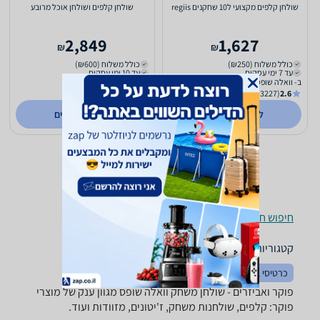
שולחן קלפים מקצועי ל10 שחקנים regiis
שולחן קלפים ושולחן אוכל מרובע
2,849
1,627
₪
₪
כולל משלוח (₪250)
כולל משלוח (₪600)
עד 7 ימי עסקים
עד 10 ימי עסקים
ב- וואלה שופס
ב- וואלה שופס
(3227)
2.6
(3227)
2.6
לפרטים נוספים
לפרטים נוספים
חיפוש חנויות פוקר ואביזרים לפי עיר
קטגוריות משלימות
כרטיסי ברכה
פוקר ואביזרים - ‏שולחן משחק ‏וואלה שופס מגוון ענק של מוצרי
פוקר: קלפים, שולחנות משחק, ז'יטונים, מזוודות ועוד.