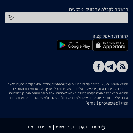
הרשמה לקבלת עדכונים ומבצעים
כתובת דוא''ל
להורדת האפליקציה
המידע המופיע ב- zap מסופק על ידי החנויות עצמן ובאחריותן בלבד. אם נתקלתם בבעיה כלשהי
בנתונים המוצגים באתר, אנא שלחו אלינו הודעה ואנו נטפל בעניין. חלק מהתמונות והתכנים
המופיעים באתר זה הוכנו בעזרת מחוללי בינה מלאכותית. אם זיהיתם תמונה או תוכן כלשהו בו
אתם בעלי זכויות יוצרים, אתם רשאים לפנות אלינו ולבקש לחדול משימוש בו, באמצעות כתובת
[email protected]
המייל
נגישות
תקנון
תנאי שימוש
מדיניות פרטיות