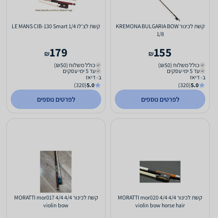
קשת לכינור KREMONA BULGARIA BOW
קשת לצ'לו 1/4 LE MANS CIB-130 Smart
1/8
179
155
₪
₪
כולל משלוח (₪50)
כולל משלוח (₪50)
עד 5 ימי עסקים
עד 5 ימי עסקים
ב- דיאז
ב- דיאז
(320)
5.0
(320)
5.0
לפרטים נוספים
לפרטים נוספים
קשת לכינור 4/4 MORATTI mor020 4/4
קשת לכינור 4/4 MORATTI mor017 4/4
violin bow
violin bow horse hair