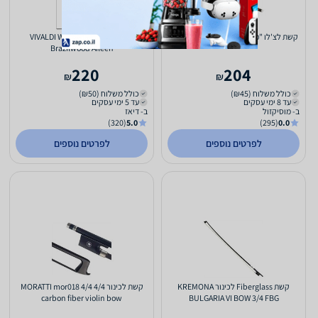
קשת לצ'לו "פגניני" סטודנט במבחר גדלים
קשת לכינור VIVALDI WV790-4/4
Brazilwood Aileen
220
204
₪
₪
כולל משלוח (₪45)
כולל משלוח (₪50)
עד 8 ימי עסקים
עד 5 ימי עסקים
ב- מוסיקזול
ב- דיאז
(320)
5.0
(295)
0.0
לפרטים נוספים
לפרטים נוספים
קשת Fiberglass לכינור KREMONA
קשת לכינור 4/4 MORATTI mor018 4/4
carbon fiber violin bow
BULGARIA VI BOW 3/4 FBG