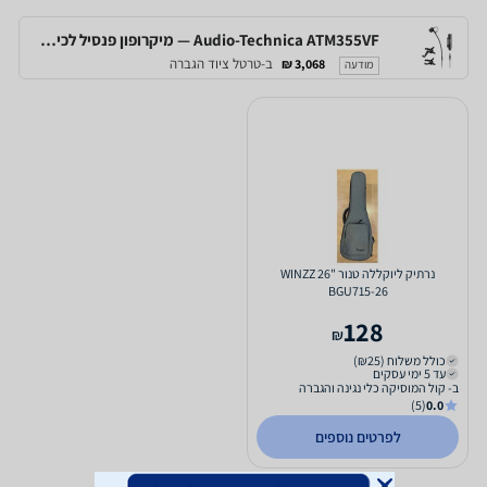
Audio-Technica ATM355VF — מיקרופון פנסיל לכינור וחליל עם קליפ ייעודי
ב-טרטל ציוד הגברה
3,068 ₪
מודעה
נרתיק ליוקללה טנור "26 WINZZ
BGU715-26
128
₪
כולל משלוח (₪25)
עד 5 ימי עסקים
ב- קול המוסיקה כלי נגינה והגברה
(5)
0.0
לפרטים נוספים