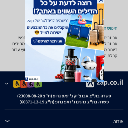
חיפוש חנויות אביזרים לכלי מיתר לפי עיר
אביזרים לכלי מיתר ‏Vivaldi ‏נרתיק -נמצאו 1 מוצרים. מחפש
אביזר לכלי מיתר? רק בזאפ תמצאו חוות דעת, השוואת מחירים
ביותר מאלף חנויות בתחום פנאי וספורט וכל המידע הנחוץ עבור
קבלת החלטה חכמה!
פשרה בת"צ אבנצ'יק נ' זאפ גרופ (ת"צ 23008-08-20)
פשרה בת"צ כהנים נ' זאפ גרופ (ת"צ 60371-12-19)
אודות