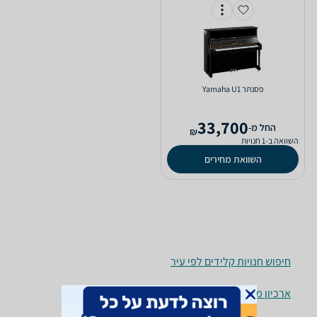
‏פסנתר Yamaha U1
33,700
‫החל מ-
₪
השוואה ב-1 חנויות
השוואת מחירים
חיפוש חנויות קלידים לפי עיר
ארכיון מוצרים