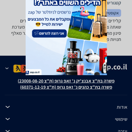
קטגוריות משלימות
אקוסטיקה
קלידים - ‏152.4 ‏ס"מ ‏121.92 ‏ס"מ רוצה למצוא את הקלידים
שאתה צריך? רק בזאפ תמצא מאות ביקורות על קלידים מערכת
סינון מתקדמת לפי יצרן , סוג ועוד, השוואת מחירים ביותר מאלף
חנויות פנאי וספורט ותקבל החלטה חכמה!
פשרה בת"צ אבנצ'יק נ' זאפ גרופ (ת"צ 23008-08-20)
פשרה בת"צ כהנים נ' זאפ גרופ (ת"צ 60371-12-19)
אודות
שימושי
עזרה