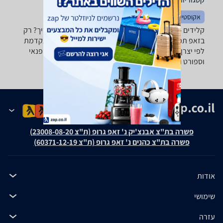
אקוסטיקה
קלידים - ‏4 ‏9.3 ‏ס"מ רוצה למצוא את הקלידים שאתה צריך? רק
בזאפ תמצא מאות ביקורות על קלידים מערכת סינון מתקדמת
לפי יצרן , סוג ועוד, השוואת מחירים ביותר מאלף חנויות פנאי
וספורט ותקבל החלטה חכמה!
פשרה בת"צ אבנצ'יק נ' זאפ גרופ (ת"צ 23008-08-20)
פשרה בת"צ כהנים נ' זאפ גרופ (ת"צ 60371-12-19)
אודות
שימושי
עזרה