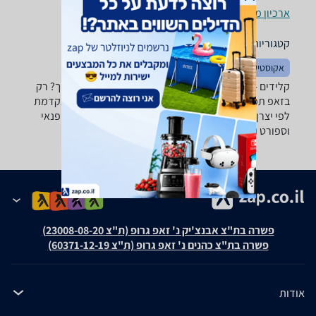
ארכיון מוצרים
קטגוריות משלימות
אקוסטיקה
קלידים - ‏4 ‏84 ‏ס"מ רוצה למצוא את הקלידים שאתה צריך? רק
בזאפ תמצא מאות ביקורות על קלידים מערכת סינון מתקדמת
לפי יצרן , סוג ועוד, השוואת מחירים ביותר מאלף חנויות פנאי
וספורט ותקבל החלטה חכמה!
פשרה בת"צ אבנצ'יק נ' זאפ גרופ (ת"צ 23008-08-20)
פשרה בת"צ כהנים נ' זאפ גרופ (ת"צ 60371-12-19)
אודות