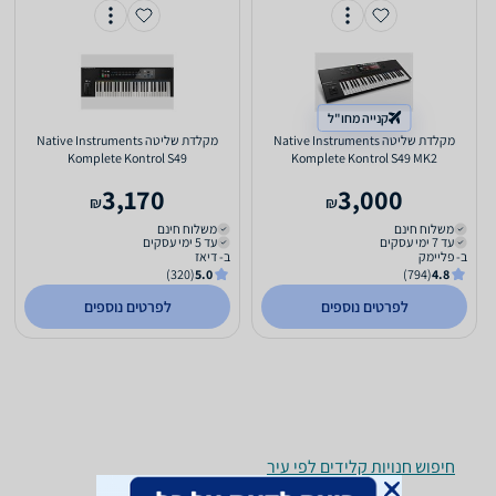
קנייה מחו"ל
‏מקלדת שליטה Native Instruments
‏מקלדת שליטה Native Instruments
Komplete Kontrol S49
Komplete Kontrol S49 MK2
3,170
3,000
₪
₪
משלוח חינם
משלוח חינם
עד 7 ימי עסקים
עד 5 ימי עסקים
ב- פליימק
ב- דיאז
(320)
5.0
(794)
4.8
לפרטים נוספים
לפרטים נוספים
חיפוש חנויות קלידים לפי עיר