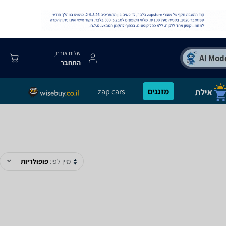
שלום אורח,
התחבר
מזגנים
zap cars
מיין לפי:
פופולריות