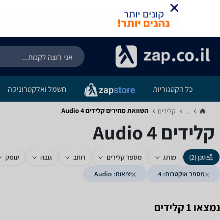
כל הקטגוריות
חשמל ואלקטרוניקה
השוואת מחירים קלידים ‏4 ‏Audio
...
קלידים‏
קלידים ‏4 ‏Audio
סנן (2)
מותג
מספר קלידים
רוחב
גובה
עומק
מספר אוקטבות: 4
יציאות: Audio
נמצאו 1 קלידים