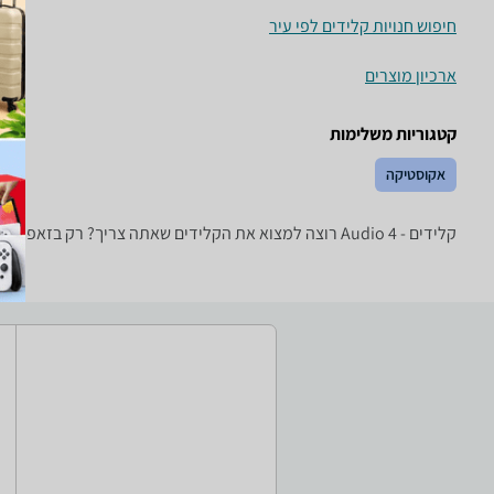
חיפוש חנויות קלידים לפי עיר
ארכיון מוצרים
קטגוריות משלימות
אקוסטיקה
קלידים - ‏4 ‏Audio רוצה למצוא את הקלידים שאתה צריך? רק בזאפ תמצא מאות ביקורות על קלידים מערכת סינון מתקדמת לפי יצרן , סוג ועוד, השוואת מחירים ביותר מאלף חנויות פנאי וספורט ותקבל החלטה חכמה!