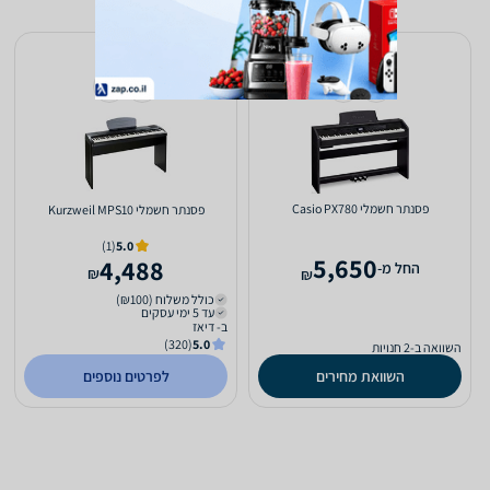
‏פסנתר חשמלי Casio PX780
‏פסנתר חשמלי Kurzweil MPS10
(1)
5.0
5,650
4,488
‫החל מ-
₪
₪
כולל משלוח (₪100)
עד 5 ימי עסקים
ב- דיאז
(320)
5.0
השוואה ב-2 חנויות
השוואת מחירים
לפרטים נוספים