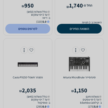
950
1,740
‫החל מ-
₪
₪
כולל משלוח (₪50)
עד 5 ימי עסקים
ב- דיאז
(320)
5.0
השוואה ב-2 חנויות
השוואת מחירים
לפרטים נוספים
‏סינתסייזר Arturia MicroBrute
‏פסנתר חשמלי Casio PX150
2,035
1,150
₪
₪
משלוח חינם
כולל משלוח (₪45)
עד 5 ימי עסקים
עד 7 ימי עסקים
ב- קילומבו kilombo
ב- מוסיקזול
(295)
0.0
(175)
5.0