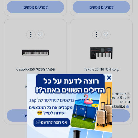
לפרטים נוספים
לפרטים נוספים
Taktile 25 TRITON Korg
‏פסנתר חשמלי Casio PX350
2,980
2,050
₪
₪
כולל משלוח (₪50)
משלוח חינם
עד 5 ימי עסקים
עד 8 ימי עסקים
ב- דיאז
ב- מוסיקזול
(295)
0.0
(320)
5.0
לפרטים נוספים
לפרטים נוספים