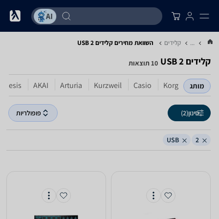
...
קלידים
השוואת מחירים קלידים ‏2 ‏USB
קלידים ‏2 ‏USB
10 תוצאות
Alesis
AKAI
Arturia
Kurzweil
Casio
Korg
מותג
סינון
(2)
פופולריות
USB
2