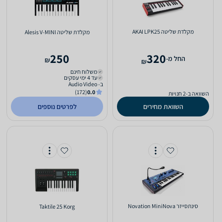
‏מקלדת שליטה AKAI LPK25
‏מקלדת שליטה Alesis V-MINI
250
320
‫החל מ-
₪
₪
משלוח חינם
עד 4 ימי עסקים
ב- Audio Video
(172)
0.0
השוואה ב-2 חנויות
השוואת מחירים
לפרטים נוספים
‏סינתסייזר Novation MiniNova
Taktile 25 Korg