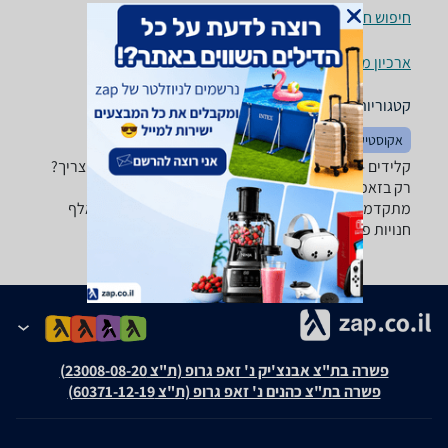
חיפוש חנויות קלידים לפי עיר
ארכיון מוצרים
קטגוריות משלימות
אקוסטיקה
קלידים - ‏73 ‏36.6 ‏ס"מ רוצה למצוא את הקלידים שאתה צריך?
רק בזאפ תמצא מאות ביקורות על קלידים מערכת סינון
מתקדמת לפי יצרן , סוג ועוד, השוואת מחירים ביותר מאלף
חנויות פנאי וספורט ותקבל החלטה חכמה!
פשרה בת"צ אבנצ'יק נ' זאפ גרופ (ת"צ 23008-08-20)
פשרה בת"צ כהנים נ' זאפ גרופ (ת"צ 60371-12-19)