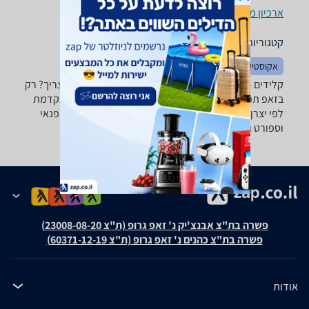
ארכיון מוצרים
קטגוריות משלימות
אקוסטיקה
קלידים - ‏88 ‏148 ‏ס"מ רוצה למצוא את הקלידים שאתה צריך? רק
בזאפ תמצא מאות ביקורות על קלידים מערכת סינון מתקדמת
לפי יצרן , סוג ועוד, השוואת מחירים ביותר מאלף חנויות פנאי
וספורט ותקבל החלטה חכמה!
פשרה בת"צ אבנצ'יק נ' זאפ גרופ (ת"צ 23008-08-20)
פשרה בת"צ כהנים נ' זאפ גרופ (ת"צ 60371-12-19)
אודות