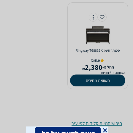
‏פסנתר חשמלי Ringway TG8852
(2)
5.0
2,380
‫החל מ-
₪
השוואה ב-6 חנויות
השוואת מחירים
חיפוש חנויות קלידים לפי עיר