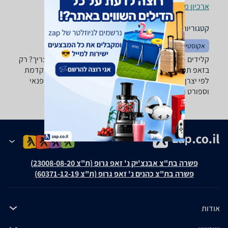
ארכיון מוצרים
קטגוריות משלימות
אקוסטיקה
קלידים - ‏88 ‏141 ‏ס"מ רוצה למצוא את הקלידים שאתה צריך? רק
בזאפ תמצא מאות ביקורות על קלידים מערכת סינון מתקדמת
לפי יצרן , סוג ועוד, השוואת מחירים ביותר מאלף חנויות פנאי
וספורט ותקבל החלטה חכמה!
פשרה בת"צ אבנצ'יק נ' זאפ גרופ (ת"צ 23008-08-20)
פשרה בת"צ כהנים נ' זאפ גרופ (ת"צ 60371-12-19)
אודות