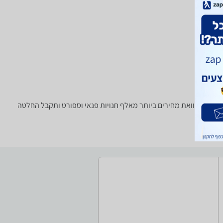
צרן , סוג ועוד, השוואת מחירים ביותר מאלף חנויות פנאי וספורט ותקבל החלטה