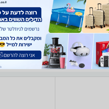
לידים שאתה צריך? רק בזאפ תמצא מאות ביקורות על קלידים מערכת סינון מתקדמת לפי י