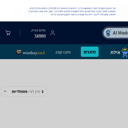
שלום אורח,
התחבר
מזגנים
zap cars
מיין לפי:
פופולריות