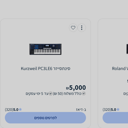
‏סינתסייזר Kurzweil PC3LE6
5,000
₪
כולל משלוח (50 ₪)
עד 5 ימי עסקים
5.0
(320)
ב-דיאז
5.0
(320)
לפרטים נוספים