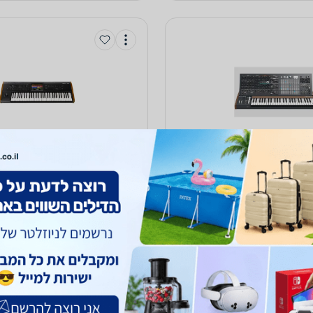
Arturia Ma
‏סינתסייזר Korg KRONOS 61
12,800
‫החל מ-
₪
עד 14 ימי עסקים
5.0
(173)
השוואה ב-2 חנויות
ה
לפרטים נוספים
השוואת מחירים