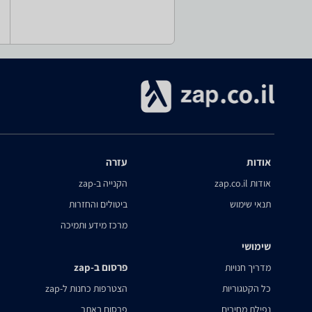
אודות
עזרה
אודות zap.co.il
הקנייה ב-zap
תנאי שימוש
ביטולים והחזרות
מרכז מידע ותמיכה
שימושי
פרסום ב-zap
מדריך חנויות
כל הקטגוריות
הצטרפות כחנות ל-zap
נפילת מחירים
פרסום באתר