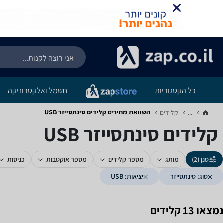
כל הקטגוריות
חשמל ואלקטרוניקה
השוואת מחירים קלידים ‏סינתסייזר ‏USB
...
קלידים‏
קלידים ‏סינתסייזר ‏USB
סנן (2)
מותג
מספר קלידים
מספר אוקטבות
כניסות
סוג: סינתסייזר
יציאות: USB
נמצאו 13 קלידים