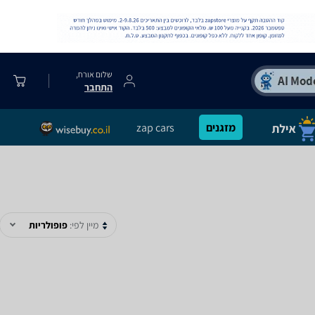
שלום אורח,
התחבר
מזגנים
zap cars
מיין לפי:
פופולריות