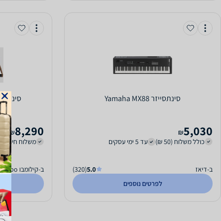
‏סינתסייזר Yamaha MX88
‏סינתסייזר trix Brute
8,290
5,030
₪
₪
כולל משלוח (50 ₪)
עד 5 ימי עסקים
משלוח חינם
ב-דיאז
5.0
(320)
ב-קילומבו kilombo
לפרטים נוספים