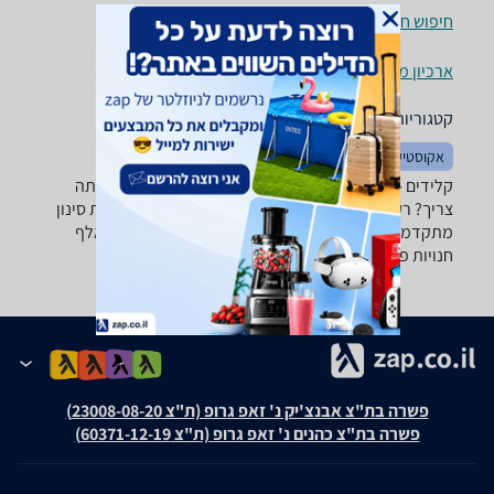
חיפוש חנויות קלידים לפי עיר
ארכיון מוצרים
קטגוריות משלימות
אקוסטיקה
קלידים - ‏פסנתר חשמלי ‏5 רוצה למצוא את הקלידים שאתה
צריך? רק בזאפ תמצא מאות ביקורות על קלידים מערכת סינון
מתקדמת לפי יצרן , סוג ועוד, השוואת מחירים ביותר מאלף
חנויות פנאי וספורט ותקבל החלטה חכמה!
פשרה בת"צ אבנצ'יק נ' זאפ גרופ (ת"צ 23008-08-20)
פשרה בת"צ כהנים נ' זאפ גרופ (ת"צ 60371-12-19)