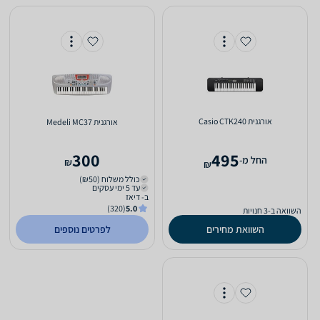
‏אורגנית Casio CTK240
‏אורגנית Medeli MC37
300
495
‫החל מ-
₪
₪
כולל משלוח (₪50)
עד 5 ימי עסקים
ב- דיאז
(320)
5.0
השוואה ב-3 חנויות
השוואת מחירים
לפרטים נוספים