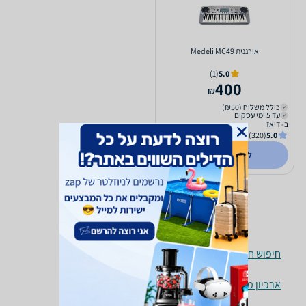
‏אורגנית Medeli MC49
(1)
5.0
400
₪
כולל משלוח (₪50)
עד 5 ימי עסקים
ב- דיאז
(320)
5.0
לפרטים נוספים
חיפוש חנויות קלידים לפי עיר
ארכיון מוצרים