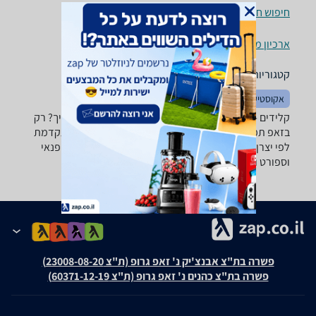
חיפוש חנויות קלידים לפי עיר
ארכיון מוצרים
קטגוריות משלימות
אקוסטיקה
קלידים - ‏Kawai ‏88 רוצה למצוא את הקלידים שאתה צריך? רק
בזאפ תמצא מאות ביקורות על קלידים מערכת סינון מתקדמת
לפי יצרן , סוג ועוד, השוואת מחירים ביותר מאלף חנויות פנאי
וספורט ותקבל החלטה חכמה!
פשרה בת"צ אבנצ'יק נ' זאפ גרופ (ת"צ 23008-08-20)
פשרה בת"צ כהנים נ' זאפ גרופ (ת"צ 60371-12-19)