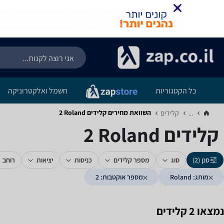
כל הקטגוריות
חשמל ואלקטרוניקה
השוואת מחירים קלידים ‏Roland ‏2
...
קלידים‏
קלידים ‏Roland ‏2
סנן (2)
סוג
מספר קלידים
כניסות
יציאות
רוחב
מותג: Roland
מספר אוקטבות: 2
נמצאו 2 קלידים