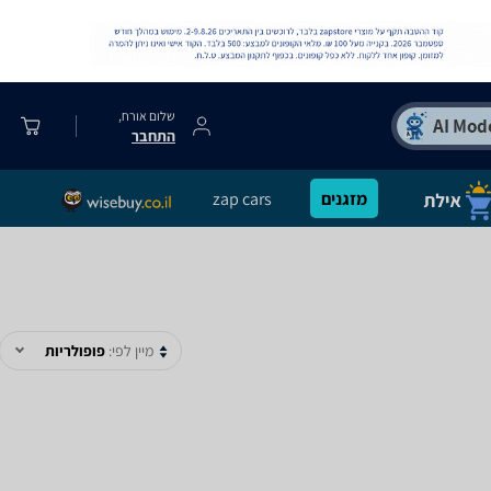
שלום אורח,
התחבר
מזגנים
zap cars
מיין לפי:
פופולריות