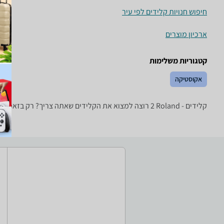
חיפוש חנויות קלידים לפי עיר
ארכיון מוצרים
קטגוריות משלימות
אקוסטיקה
קלידים - ‏Roland ‏2 רוצה למצוא את הקלידים שאתה צריך? רק בזאפ תמצא מאות ביקורות על קלידים מערכת סינון מתקדמת לפי יצרן , סוג ועוד, השוואת מחירים ביותר מאלף חנויות פנאי וספורט ותקבל החלטה חכמה!