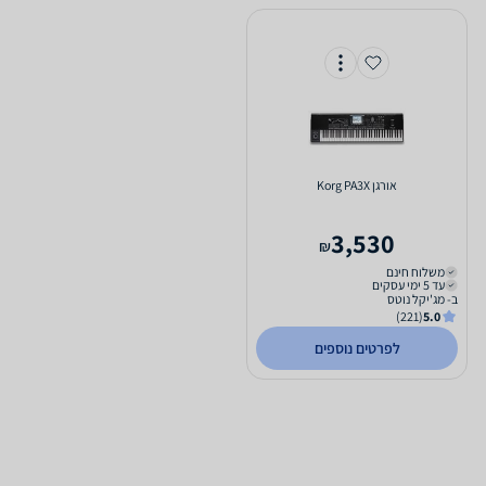
‏אורגן Korg PA3X
3,530
₪
משלוח חינם
עד 5 ימי עסקים
ב- מג'יקל נוטס
(221)
5.0
לפרטים נוספים