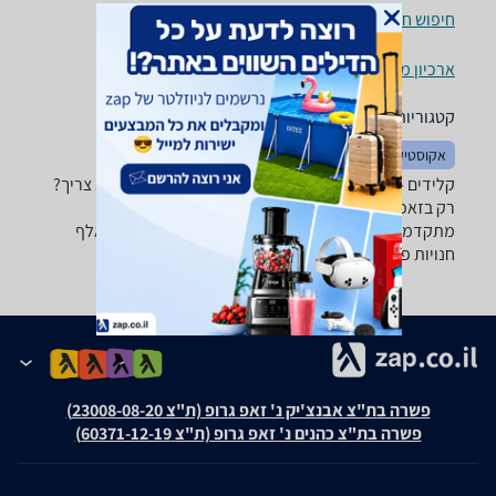
חיפוש חנויות קלידים לפי עיר
ארכיון מוצרים
קטגוריות משלימות
אקוסטיקה
קלידים - ‏Korg ‏98 ‏ס"מ רוצה למצוא את הקלידים שאתה צריך?
רק בזאפ תמצא מאות ביקורות על קלידים מערכת סינון
מתקדמת לפי יצרן , סוג ועוד, השוואת מחירים ביותר מאלף
חנויות פנאי וספורט ותקבל החלטה חכמה!
פשרה בת"צ אבנצ'יק נ' זאפ גרופ (ת"צ 23008-08-20)
פשרה בת"צ כהנים נ' זאפ גרופ (ת"צ 60371-12-19)