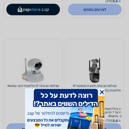
(376)
5.0
לפרטים נוספים
קנו ב-
zap
store
מצלמת אבטחה חיצונית ממונעת IP
מצלמת אבטחה IP אלחוטית דגם Media-
אלחוטית P02 עם 9MP | זום אופטי | ראיית
Tech IP100
לילה | הקלטה על...
175
421
₪
₪
כולל משלוח (₪22)
כולל משלוח (₪15)
עד 7 ימי עסקים
עד 7 ימי עסקים
ב- iMatrix
ב- 2click
(135)
0.0
(753)
5.0