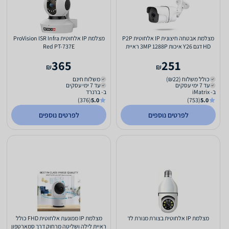
מצלמת אבטחה חיצונית IP אלחוטית P2P
מצלמת IP אלחוטית ProVision ISR Infra
HD דגם Y26 איכות 3MP 1288P ראיית
Red PT-737E
לילה והקלטה על כרטיס...
365
251
₪
₪
כולל משלוח (₪22)
משלוח חינם
עד 7 ימי עסקים
עד 7 ימי עסקים
ב- iMatrix
ב- ברנרד
(376)
5.0
(753)
5.0
לפרטים נוספים
לפרטים נוספים
מצלמת IP אלחוטית בצורת מנורת לד
מצלמת IP ממונעת אלחוטית FHD כולל
ראיית לילה ושליטה מרחוק דרך סמארטפון