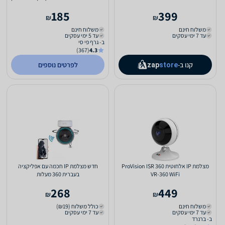
YI Dome Camera X
185
399
₪
₪
משלוח חינם
משלוח חינם
עד 7 ימי עסקים
עד 5 ימי עסקים
ב- גרף פי סי
(367)
4.3
קנו ב-
לפרטים נוספים
zap
store
מצלמת IP אלחוטית ProVision ISR 360
חדש מצלמת IP חכמה עם אפליקציה
VR-360 WiFi
בעברית 360 מעלות
268
449
₪
₪
משלוח חינם
כולל משלוח (₪19)
עד 7 ימי עסקים
עד 7 ימי עסקים
ב- ברנרד