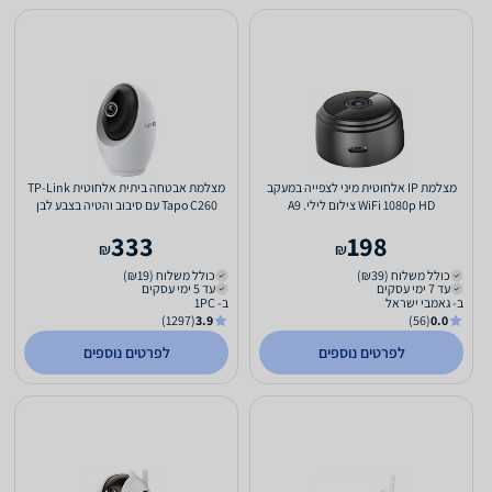
מצלמת IP אלחוטית מיני לצפייה במעקב
מצלמת אבטחה ביתית אלחוטית TP-Link
WiFi 1080p HD צילום לילי. A9
Tapo C260 עם סיבוב והטיה בצבע לבן
333
198
₪
₪
כולל משלוח (₪39)
כולל משלוח (₪19)
עד 7 ימי עסקים
עד 5 ימי עסקים
ב- גאמבי ישראל
ב- 1PC
(1297)
3.9
(56)
0.0
לפרטים נוספים
לפרטים נוספים