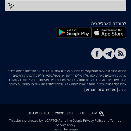
כתובת דוא''ל
להורדת האפליקציה
המידע המופיע ב- zap מסופק על ידי החנויות עצמן ובאחריותן בלבד. אם נתקלתם בבעיה כלשהי
בנתונים המוצגים באתר, אנא שלחו אלינו הודעה ואנו נטפל בעניין. חלק מהתמונות והתכנים
המופיעים באתר זה הוכנו בעזרת מחוללי בינה מלאכותית. אם זיהיתם תמונה או תוכן כלשהו בו
אתם בעלי זכויות יוצרים, אתם רשאים לפנות אלינו ולבקש לחדול משימוש בו, באמצעות כתובת
[email protected]
המייל
נגישות
תקנון
תנאי שימוש
מדיניות פרטיות
This site is protected by reCAPTCHA and the Google
Privacy Policy
and
Terms of
Service
apply
Design by uniqui