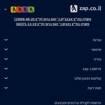
פשרה בת"צ אבנצ'יק נ' זאפ גרופ (ת"צ 23008-08-20)
פשרה בת"צ כהנים נ' זאפ גרופ (ת"צ 60371-12-19)
אודות
שימושי
עזרה
פרסום ב-zap
עולמות התוכן שלנו
חוות דעת
הרשמה לקבלת עדכונים ומבצעים