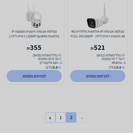
מצלמת אבטחה IP אלחוטית סלולרית 4G
מצלמת אבטחה חיצונית ממונעת IP
3G חיצונית ראיית לילה - FULL HD 1080P
אלחוטית B04 עם 1080P | ראיית לילה |
- התקנה מהירה וקלה
הקלטה על כרטיס זיכרון...
355
521
₪
₪
כולל משלוח (₪22)
כולל משלוח (₪35)
עד 7 ימי עסקים
עד 6 ימי עסקים
ב- iMatrix
ב- הום אלקטריק
(271)
5.0
(753)
5.0
לפרטים נוספים
לפרטים נוספים
1
2