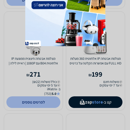
לפרטים נוספים
לפרטים נוספים
מצלמת אבטחה IP אלחוטית 360 מעלות
מצלמת אבטחה חיצונית ממונעת IP
FULL HD עם אפשרות הקלטה על כרטיס
אלחוטית B04 עם 1080P | ראיית לילה |
זיכרון עד חודש ימים
הקלטה על כרטיס זיכרון...
271
199
₪
₪
משלוח חינם
כולל משלוח (₪22)
עד 7 ימי עסקים
עד 5 ימי עסקים
ב- iMatrix
(753)
5.0
קנו ב-
לפרטים נוספים
zap
store