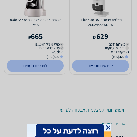
‏מצלמת אבטחה Hikvision DS-
מצלמת אבטחה אלחוטית Brain Sense
IP902
2CD2455FWD-IW
665
629
₪
₪
משלוח חינם
כולל משלוח (₪15)
עד 7 ימי עסקים
עד 7 ימי עסקים
ב- סקיור גרופ
ב- 2click
(135)
0.0
(106)
3.0
לפרטים נוספים
לפרטים נוספים
חיפוש חנויות מצלמות אבטחה לפי עיר
ארכיון מוצרים
קטגוריות משלימות