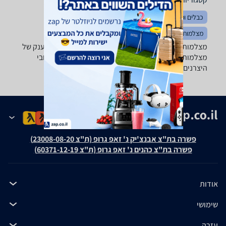
כבלים ומתאמים
מערכות הקלטה DVR
כספות
מצלמות אקסטרים
מצלמות אבטחה - ‏600 - 800 ‏מצלמת IP אלחוטית מגוון ענק של
מצלמות אבטחה, מצלמות IP, מצלמות כיפה ועוד של טובי
היצרנים: Foscam, D-Link, VivoTek ועוד.
פשרה בת"צ אבנצ'יק נ' זאפ גרופ (ת"צ 23008-08-20)
פשרה בת"צ כהנים נ' זאפ גרופ (ת"צ 60371-12-19)
אודות
שימושי
עזרה