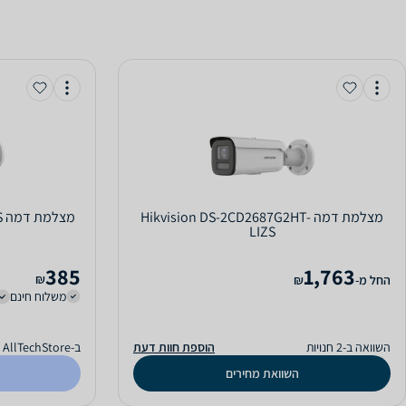
‏מצלמת דמה Hikvision DS-2CD2687G2HT-
‏
LIZS
385
1,763
₪
‫החל מ-
₪
משלוח חינם
השוואה ב-2 חנויות
הוספת חוות דעת
ב-AllTechStore
השוואת מחירים