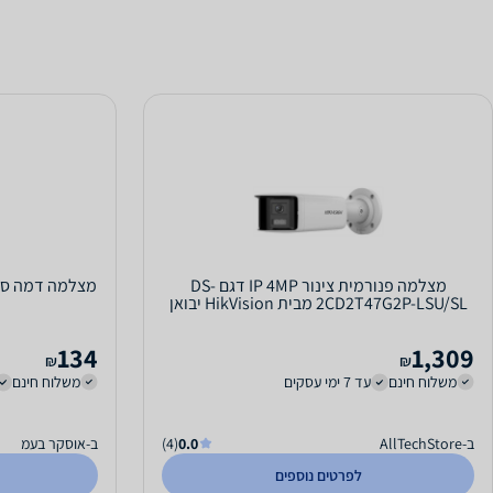
מצלמה פנורמית צינור IP 4MP דגם DS-
מצלמה דמה סולארי
2CD2T47G2P-LSU/SL מבית HikVision יבואן
רשמי
134
1,309
₪
₪
משלוח חינם
עד 7 ימי עסקים
משלוח חינם
ב-AllTechStore
0.0
(4)
ב-אוסקר בעמ
לפרטים נוספים