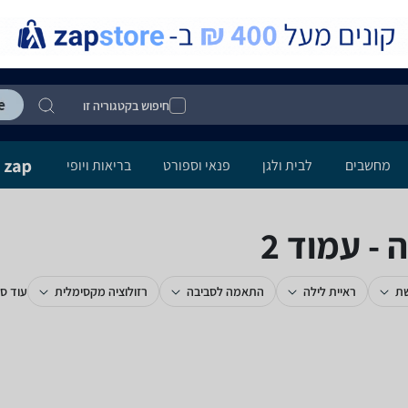
חיפוש בקטגוריה זו
מחשבים
לבית ולגן
פנאי וספורט
בריאות ויופי
 עמוד 2
שת
ראיית לילה
התאמה לסביבה
רזולוציה מקסימלית
עוד סי