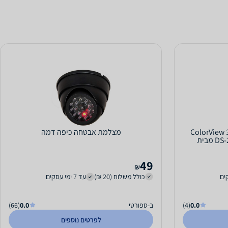
טורט/כיפה אנלוגית ColorView 3K
מצלמת אבטחה כיפה דמה
5MP דגם DS-2CE70KF0T-LPFS מבית
49
₪
כולל משלוח (20 ₪)
עד 7 ימי עסקים
0.0
(4)
ב-ספורטי
0.0
(66)
לפרטים נוספים