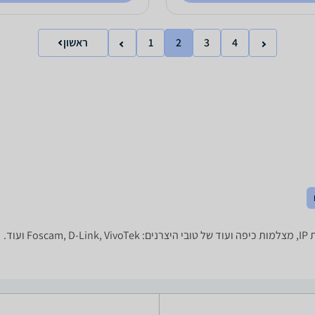
4
3
2
1
ראשון
ד.