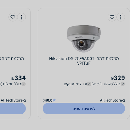
‏מצלמת דמה Hikvision DS-2CE5AD0T-
‏
VPIT3F
334
329
₪
₪
כולל משלוח (39 ₪)
עד 7 ימי עסקים
כולל משלוח (39 ₪)
ב-AllTechStore
0.0
(4)
ב-AllTechStore
לפרטים נוספים