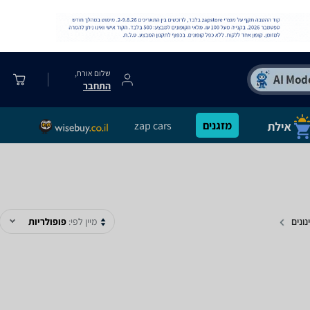
שלום אורח,
התחבר
מזגנים
zap cars
נונים
מיין לפי:
פופולריות