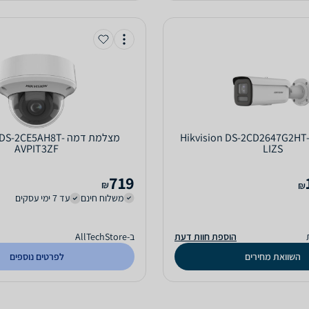
מצלמת דמה Hikvision DS-2CD2647G2HT-
‏מצלמת דמה -2CE5AH8T
AVPIT3ZF
LIZS
719
₪
₪
משלוח חינם
עד 7 ימי עסקים
הוספת חוות דעת
ב-AllTechStore
השוואת מחירים
לפרטים נוספים