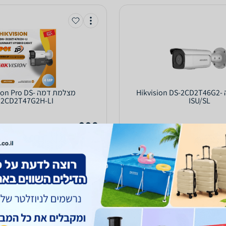
‏מצלמת דמה Hikvision DS-2CD2T46G2-
‏מצלמת דמה  Pro DS
2CD2T47G2H-LI
ISU/SL
998
₪
עד 7 ימי עסקים
משלוח חינם
עד 7 ימי עסקים
0.0
(4)
ב-AllTechStore
לפרטים נוספים
לפרטים נוספים