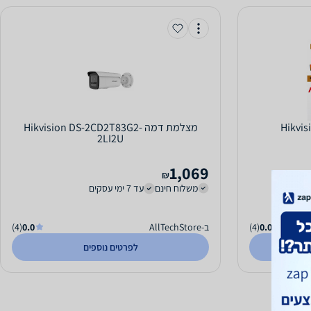
Hikvision-
‏מצלמת דמה Hikvision DS-2CD2T83G2-
2LI2U
1,069
₪
משלוח חינם
עד 7 ימי עסקים
0.0
(4)
ב-AllTechStore
0.0
(4)
לפרטים נוספים