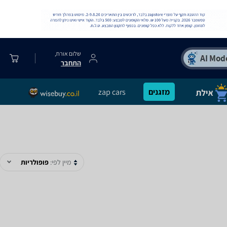
שלום אורח,
התחבר
מזגנים
zap cars
מיין לפי:
פופולריות