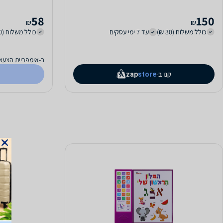
58
150
₪
₪
כולל משלוח (30 ₪)
עד 7 ימי עסקים
כולל משלוח (40 ₪)
ב-אימפריית הצעצו
קנו ב-
zap
store