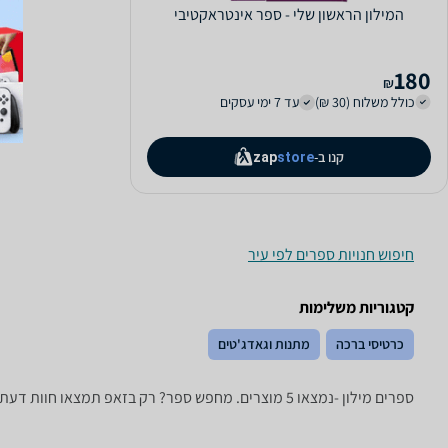
המילון הראשון שלי - ספר אינטראקטיבי
180
₪
כולל משלוח (30 ₪)
עד 7 ימי עסקים
קנו ב-
zap
store
חיפוש חנויות ספרים לפי עיר
קטגוריות משלימות
כרטיסי ברכה
מתנות וגאדג'טים
ספרים ‏מילון -נמצאו 5 מוצרים. מחפש ספר? רק בזאפ תמצאו חוות דעת, השוואת מחירים ביותר מאלף חנויות בתחום פנאי וספורט וכל המידע הנחוץ עבור קבלת החלטה חכמה!