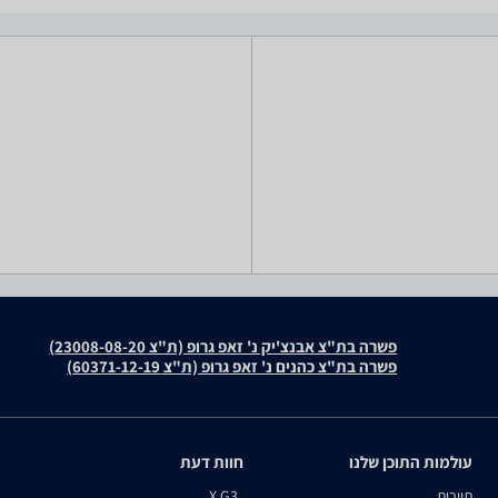
פשרה בת"צ אבנצ'יק נ' זאפ גרופ (ת"צ 23008-08-20)
פשרה בת"צ כהנים נ' זאפ גרופ (ת"צ 60371-12-19)
עולמות התוכן שלנו
חוות דעת
תיירות
X G3