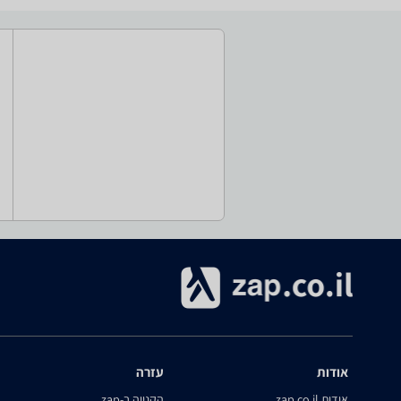
אודות
עזרה
אודות zap.co.il
הקנייה ב-zap