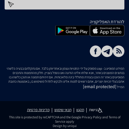
כתובת דוא''ל
להורדת האפליקציה
המידע המופיע ב- zap מסופק על ידי החנויות עצמן ובאחריותן בלבד. אם נתקלתם בבעיה כלשהי
בנתונים המוצגים באתר, אנא שלחו אלינו הודעה ואנו נטפל בעניין. חלק מהתמונות והתכנים
המופיעים באתר זה הוכנו בעזרת מחוללי בינה מלאכותית. אם זיהיתם תמונה או תוכן כלשהו בו
אתם בעלי זכויות יוצרים, אתם רשאים לפנות אלינו ולבקש לחדול משימוש בו, באמצעות כתובת
[email protected]
המייל
נגישות
תקנון
תנאי שימוש
מדיניות פרטיות
This site is protected by reCAPTCHA and the Google
Privacy Policy
and
Terms of
Service
apply
Design by uniqui