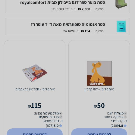
ספת בוער ספר דגם בייבילון מבית royalcomfort
ב-רויאל קומפורט
2,690 ₪
מודעה
ספר אנטומיה טופוגרפית מאת ד''ר עופר רז
ב-שייאו איי
194 ₪
מודעה
איה פלוטו – דפי קרטון
איה פלוטו - ספר אינטראקטיבי
115
50
₪
₪
משלוח חינם
כולל משלוח (₪15)
אספקה: באתר
עד 3 ימי עסקים
ב- קינג בייבי
ב- בית הצעצוע
(878)
5.0
(218)
4.8
לפרטים נוספים
לפרטים נוספים