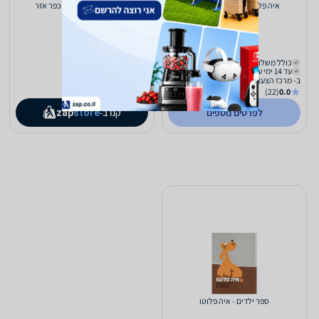
איה פלוטו ספר אינטראקטיבי
ספר ילדים - המפוזר מכפר אזר
66
107
₪
₪
כולל משלוח (₪18)
כולל משלוח (₪17)
עד 14 ימי עסקים
עד 7 ימי עסקים
ב- מרכז הצעצועים
(22)
0.0
לפרטים נוספים
קנו ב-
zap
store
ספר ילדים - איה פלוטו