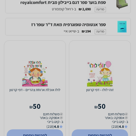
ספת בוער ספר דגם בייבילון מבית royalcomfort
ב-רויאל קומפורט
2,690 ₪
מודעה
ספר אנטומיה טופוגרפית מאת ד''ר עופר רז
ב-שייאו איי
194 ₪
מודעה
זוהי לולו – דפי קרטון
לולו אוכלת ארוחת צהריים – דפי קרטון
50
50
₪
₪
משלוח חינם
משלוח חינם
אספקה: באתר
אספקה: באתר
ב- קינג בייבי
ב- קינג בייבי
(218)
4.8
(218)
4.8
לפרטים נוספים
לפרטים נוספים