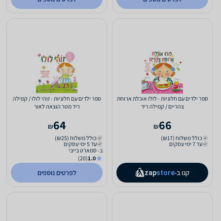
ספר ילדים עם חלוניות - לולו אוכלת ארוחת
ספר ילדים עם חלוניות - זוהי לולו / קמילה
צהריים / קמילה ריד
ריד מטר הוצאה לאור
64
66
₪
₪
כולל משלוח (₪17)
כולל משלוח (₪25)
עד 7 ימי עסקים
עד 5 ימי עסקים
ב- סמארט בייבי
(20)
1.0
קנו ב-
לפרטים נוספים
zap
store