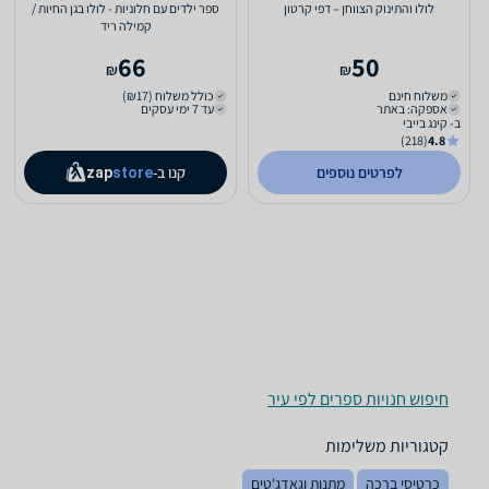
לולו והתינוק הצווחן – דפי קרטון
ספר ילדים עם חלוניות - לולו בגן החיות /
קמילה ריד
66
50
₪
₪
משלוח חינם
כולל משלוח (₪17)
אספקה: באתר
עד 7 ימי עסקים
ב- קינג בייבי
(218)
4.8
לפרטים נוספים
קנו ב-
zap
store
חיפוש חנויות ספרים לפי עיר
קטגוריות משלימות
כרטיסי ברכה
מתנות וגאדג'טים