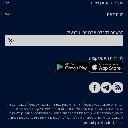
עולמות התוכן שלנו
חוות דעת
הרשמה לקבלת עדכונים ומבצעים
כתובת דוא''ל
להורדת האפליקציה
המידע המופיע ב- zap מסופק על ידי החנויות עצמן ובאחריותן בלבד. אם נתקלתם בבעיה כלשהי
בנתונים המוצגים באתר, אנא שלחו אלינו הודעה ואנו נטפל בעניין. חלק מהתמונות והתכנים
המופיעים באתר זה הוכנו בעזרת מחוללי בינה מלאכותית. אם זיהיתם תמונה או תוכן כלשהו בו
אתם בעלי זכויות יוצרים, אתם רשאים לפנות אלינו ולבקש לחדול משימוש בו, באמצעות כתובת
[email protected]
המייל