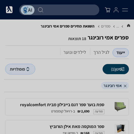
...
ספרים
השוואת מחירים ספרים ‏אמי רובינגר
ספרים ‏אמי רובינגר
18 תוצאות
לגיל הרך
לילדים ונוער
ייעוד
סינון
(1)
פופולריות
אמי רובינגר
ספת בוער ספר דגם בייבילון מבית royalcomfort
ב-רויאל קומפורט
2,690 ₪
מודעה
ספר המוקסה מאת אילן הורוביץ
ב-שייאו איי
168 ₪
מודעה