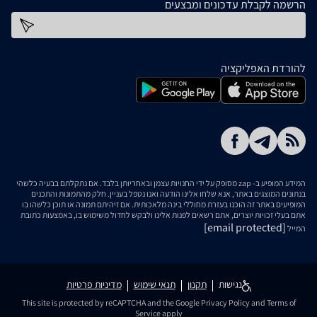
הרשמה לקבלת עדכונים ומבצעים
כתובת דוא''ל
להורדת האפליקציה
המידע המופיע ב- zap מסופק על ידי החנויות עצמן ובאחריותן בלבד. אם נתקלתם בבעיה כלשהי
בנתונים המוצגים באתר, אנא שלחו אלינו הודעה ואנו נטפל בעניין. חלק מהתמונות והתכנים
המופיעים באתר זה הוכנו בעזרת מחוללי בינה מלאכותית. אם זיהיתם תמונה או תוכן כלשהו בו
אתם בעלי זכויות יוצרים, אתם רשאים לפנות אלינו ולבקש לחדול משימוש בו, באמצעות כתובת
[email protected]
המייל
נגישות
תקנון
תנאי שימוש
מדיניות פרטיות
This site is protected by reCAPTCHA and the Google
Privacy Policy
and
Terms of
Service
apply