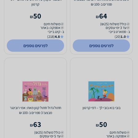
ספרים ב-100 ₪
קרטון
50
64
₪
₪
כולל משלוח (₪25)
משלוח חינם
עד 3 ימי עסקים
אספקה: באתר
ב- סמארט בייבי
ב- קינג בייבי
(218)
4.8
(20)
1.0
לפרטים נוספים
לפרטים נוספים
בובי בוא בובי לך – דפי קרטון
חתול גדול חתול קטן מאת: אמי רובינגר
מבצע! 3 ספרים ב-100 ₪
63
50
₪
₪
משלוח חינם
כולל משלוח (₪25)
אספקה: באתר
עד 5 ימי עסקים