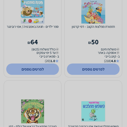
תזמורת מפלצות הקצב – דפי קרטון
ספר ילדים - חגיגה באמבטיה / אמי רובינגר
64
50
₪
₪
משלוח חינם
כולל משלוח (₪25)
אספקה: באתר
עד 5 ימי עסקים
ב- קינג בייבי
ב- סמארט בייבי
(20)
1.0
(218)
4.8
לפרטים נוספים
לפרטים נוספים
פשפש מתלבש מאת אמי רובינגר מבצע! 3
העכבר שקפץ על הראש של כולם – דפי