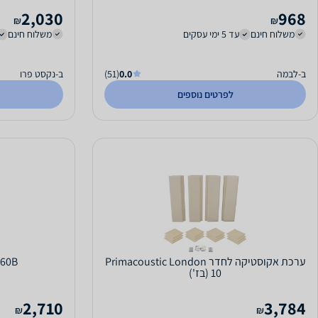
2,030
968
₪
₪
משלוח חינם
עד 5 ימי עסקים
משלוח חינם
ב-לבמה
0.0
(51)
ב-נקסט פרו
לפרטים נוספים
ערכת אקוסטיקה לחדר Primacoustic London
S60B
10 (בז')
2,710
3,784
₪
₪