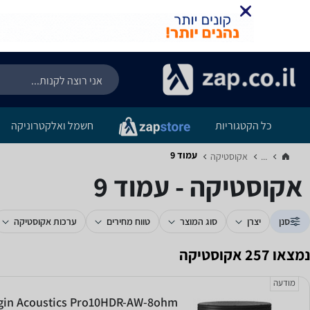
כל הקטגוריות
חשמל ואלקטרוניקה
עמוד 9
...
אקוסטיקה‏
אקוסטיקה - עמוד 9
סנן
יצרן
סוג המוצר
טווח מחירים
ערכות אקוסטיקה
נמצאו 257 אקוסטיקה
מודעה
gin Acoustics Pro10HDR-AW-8ohm