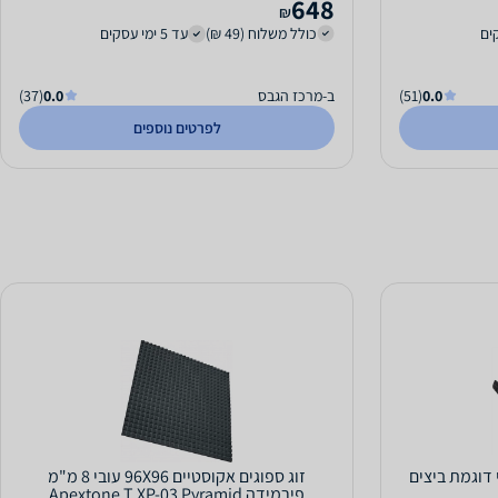
648
₪
כולל משלוח (49 ₪)
עד 5 ימי עסקים
0.0
(51)
ב-מרכז הגבס
0.0
(37)
לפרטים נוספים
 דוגמת ביצים
זוג ספוגים אקוסטיים 96X96 עובי 8 מ"מ
פירמידה Apextone T XP-03 Pyramid