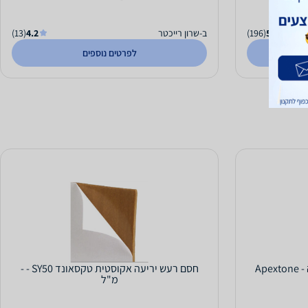
5.0
(196)
ב-שרון רייכטר
4.2
(13)
לפרטים נוספים
כדור אקוסטי למיקרופון הקלטה - Apextone
חסם רעש יריעה אקוסטית טקסאונד SY50 - -
מ"ל