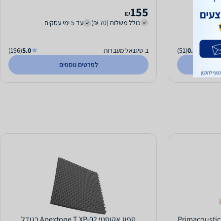
155
₪
כולל משלוח (70 ₪)
עד 5 ימי עסקים
0.0
(51)
ב-סיגנאל מעבדות
5.0
(196)
לפרטים נוספים
חדר Primacoustic London
ספוג אקוסטי Apextone T XP-02 בגודל