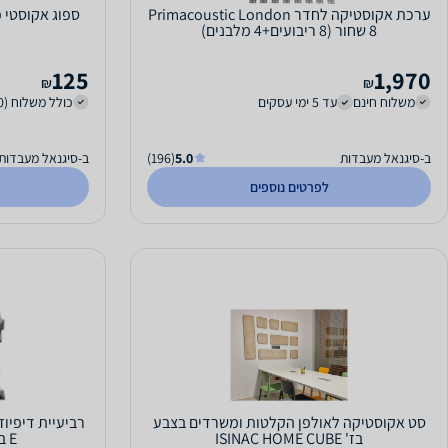
ערכת אקוסטיקה לחדר Primacoustic London
ספוג אקוסטי פ
8 שחור (8 ריבועים+4 מלבנים)
125
1,970
₪
₪
משלוח חינם
עד 5 ימי עסקים
כולל משלוח (70 ₪)
ב-סיגנאל מעבדות
5.0
(196)
ב-סיגנאל מעבדות
לפרטים נוספים
סט אקוסטיקה לאולפן הקלטות ומשרדים בצבע
בז' ISINAC HOME CUBE
E בשחור או בלבן - שחור