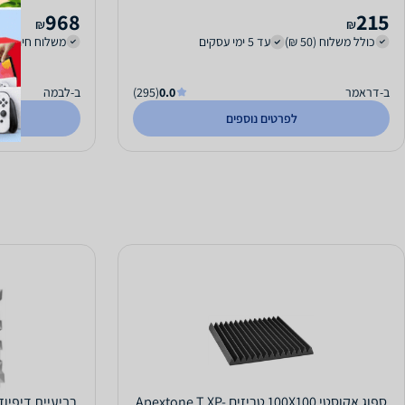
968
215
₪
₪
כולל משלוח (50 ₪)
עד 5 ימי עסקים
משלוח חינם
ב-דראמר
0.0
(295)
ב-לבמה
לפרטים נוספים
ספוג אקוסטי 100X100 טריזים Apextone T XP-