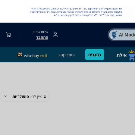
שלום אורח,
התחבר
מזגנים
zap cars
מיין לפי:
פופולריות