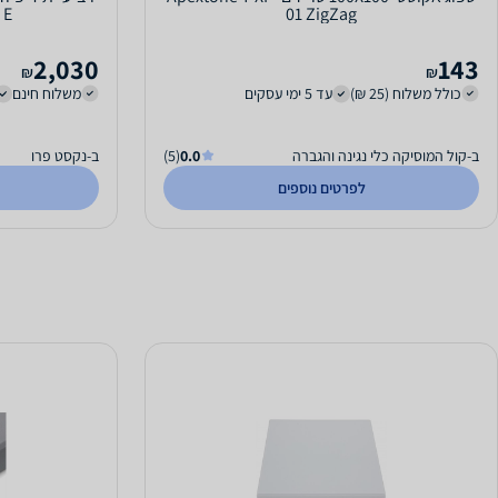
01 ZigZag
E בשחור או בלבן - לבן
2,030
143
₪
₪
כולל משלוח (25 ₪)
עד 5 ימי עסקים
משלוח חינם
ב-קול המוסיקה כלי נגינה והגברה
0.0
(5)
ב-נקסט פרו
לפרטים נוספים