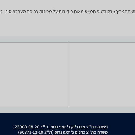
A רוצה למצוא את המכונת כביסה שאתה צריך? רק בזאפ תמצא מאות ביקורות על מכונות כביסה 
פשרה בת"צ אבנצ'יק נ' זאפ גרופ (ת"צ 23008-08-20)
פשרה בת"צ כהנים נ' זאפ גרופ (ת"צ 60371-12-19)