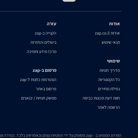
אודות
עזרה
אודות zap.co.il
הקנייה ב-zap
תנאי שימוש
ביטולים והחזרות
מרכז מידע ותמיכה
שימושי
פרסום ב-zap
מדריך חנויות
כל הקטגוריות
הצטרפות כחנות ל-zap
נפילת מחירים
פרסום באתר
חוות דעת מכונות כביסה
ממשק חנויות / יבואנים
הרשמה לאתר
המידע המופיע ב - zap מסופק על ידי החנויות עצמן ובאחריותן בלבד. במידה ונתקלת בבעיה כלשהי בנתונים המוצגים באתר, אנא שלח אלינו הודעה ואנו נטפל בעניין.