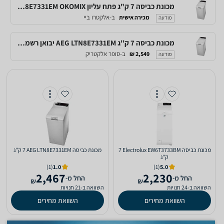
מכונת כביסה 7 ק"ג פתח עליון AEG LTN8E7331EM OKOMIX
ב-אלקטרו ביי
מכירה אישית
מודעה
מכונת כביסה 7 ק''ג AEG LTN8E7331EM יבואן רשמי מינליין אחריות VIP מורחבת
ב-סופר אלקטריק
2,549 ₪
מודעה
מכונת כביסה Electrolux EW6T3733BM ‏7
מכונת כביסה AEG LTN8E7331EM ‏7 ‏ק"ג
‏ק"ג
(1)
1.0
(1)
5.0
2,467
2,230
‫החל מ-
‫החל מ-
₪
₪
השוואה ב-24 חנויות
השוואה ב-21 חנויות
השוואת מחירים
השוואת מחירים