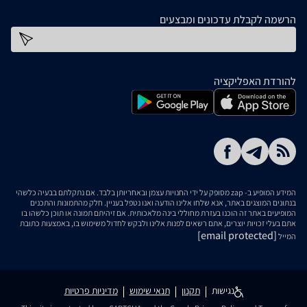
הרשמה לקבלת עדכונים ומבצעים
כתובת דוא''ל
להורדת האפליקציה
המידע המופיע ב- zap מסופק על ידי החנויות עצמן ובאחריותן בלבד. אם נתקלתם בבעיה כלשהי
בנתונים המוצגים באתר, אנא שלחו אלינו הודעה ואנו נטפל בעניין. חלק מהתמונות והתכנים
המופיעים באתר זה הוכנו בעזרת מחוללי בינה מלאכותית. אם זיהיתם תמונה או תוכן כלשהו בו
אתם בעלי זכויות יוצרים, אתם רשאים לפנות אלינו ולבקש לחדול משימוש בו, באמצעות כתובת
[email protected]
המייל
נגישות
תקנון
תנאי שימוש
מדיניות פרטיות