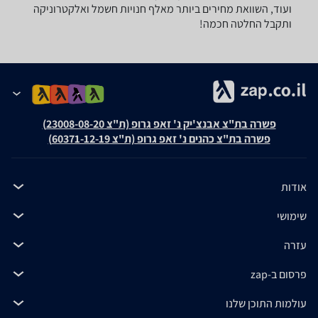
ועוד, השוואת מחירים ביותר מאלף חנויות חשמל ואלקטרוניקה
ותקבל החלטה חכמה!
פשרה בת"צ אבנצ'יק נ' זאפ גרופ (ת"צ 23008-08-20)
פשרה בת"צ כהנים נ' זאפ גרופ (ת"צ 60371-12-19)
אודות
שימושי
עזרה
פרסום ב-zap
עולמות התוכן שלנו