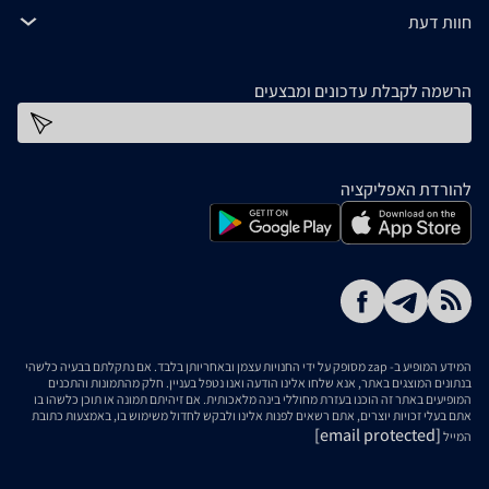
חוות דעת
הרשמה לקבלת עדכונים ומבצעים
כתובת דוא''ל
להורדת האפליקציה
המידע המופיע ב- zap מסופק על ידי החנויות עצמן ובאחריותן בלבד. אם נתקלתם בבעיה כלשהי
בנתונים המוצגים באתר, אנא שלחו אלינו הודעה ואנו נטפל בעניין. חלק מהתמונות והתכנים
המופיעים באתר זה הוכנו בעזרת מחוללי בינה מלאכותית. אם זיהיתם תמונה או תוכן כלשהו בו
אתם בעלי זכויות יוצרים, אתם רשאים לפנות אלינו ולבקש לחדול משימוש בו, באמצעות כתובת
[email protected]
המייל