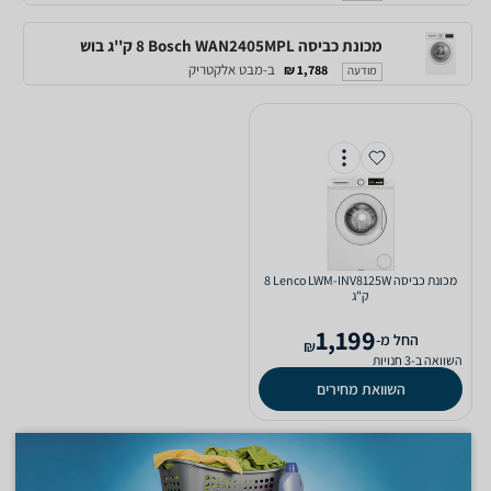
מכונת כביסה Bosch WAN2405MPL ‏8 ‏ק''ג בוש
ב-מבט אלקטריק
1,788 ₪
מודעה
מכונת כביסה Lenco LWM-INV8125W ‏8
‏ק"ג
1,199
‫החל מ-
₪
השוואה ב-3 חנויות
השוואת מחירים