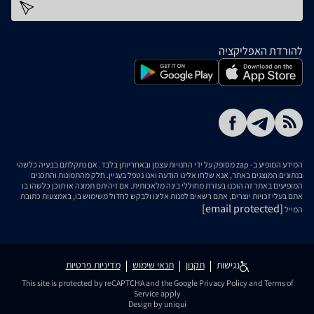
כתובת דוא''ל
להורדת האפליקציה
המידע המופיע ב- zap מסופק על ידי החנויות עצמן ובאחריותן בלבד. אם נתקלתם בבעיה כלשהי
בנתונים המוצגים באתר, אנא שלחו אלינו הודעה ואנו נטפל בעניין. חלק מהתמונות והתכנים
המופיעים באתר זה הוכנו בעזרת מחוללי בינה מלאכותית. אם זיהיתם תמונה או תוכן כלשהו בו
אתם בעלי זכויות יוצרים, אתם רשאים לפנות אלינו ולבקש לחדול משימוש בו, באמצעות כתובת
[email protected]
המייל
נגישות
תקנון
תנאי שימוש
מדיניות פרטיות
This site is protected by reCAPTCHA and the Google
Privacy Policy
and
Terms of
Service
apply
Design by uniqui