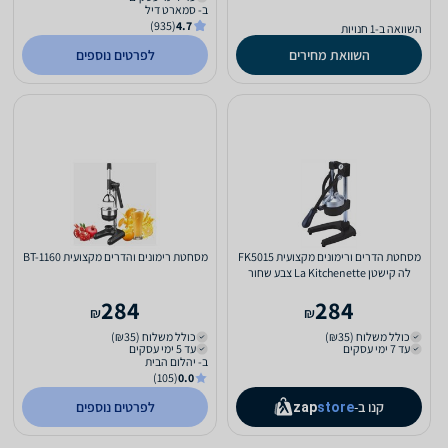
ב- סמארט דיל
(935)
4.7
השוואה ב-1 חנויות
השוואת מחירים
לפרטים נוספים
מסחטת הדרים ורימונים מקצועית FK5015
מסחטת רימונים והדרים מקצועית BT-1160
לה קישטן La Kitchenette צבע שחור
284
284
₪
₪
כולל משלוח (₪35)
כולל משלוח (₪35)
עד 7 ימי עסקים
עד 5 ימי עסקים
ב- יהלום הבית
(105)
0.0
קנו ב-
לפרטים נוספים
zap
store