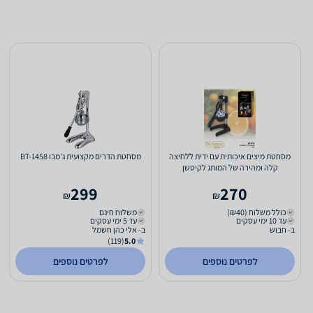
מסחטת מיצים איכותית עם ידית ללחיצה
מסחטת הדרים מקצועית ג'מבו BT-1458
קלה ומהירה של המותג לקיטשן
299
270
₪
₪
כולל משלוח (₪40)
משלוח חינם
עד 10 ימי עסקים
עד 5 ימי עסקים
ב- חבוש
ב- אלי כהן חשמל
(119)
5.0
לפרטים נוספים
לפרטים נוספים