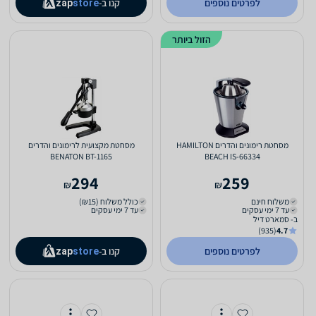
לפרטים נוספים
קנו ב-
zap
store
הזול ביותר
מסחטת רימונים והדרים HAMILTON
מסחטת מקצועית לרימונים והדרים
BENATON BT-1165
BEACH IS-66334
294
259
₪
₪
משלוח חינם
כולל משלוח (₪15)
עד 7 ימי עסקים
עד 7 ימי עסקים
ב- סמארט דיל
(935)
4.7
לפרטים נוספים
קנו ב-
zap
store