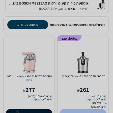
מסחטת ‏פירות קשים וירקות BOSCH MES25AO בוש מתצוגה
ב-מקסייל (MAXSALE)
440 ₪
מודעה
להשוואת מחירים
רוצים להשוות הצעות נוספות בין דגמים וחנויות?
zap choice
מסחטת ‏הדרים Caso CP200 יבואן רשמי
מסחטת ‏הדרים Universe NRI-272 יבואן
רשמי
277
261
₪
₪
משלוח חינם
כולל משלוח (₪20)
עד 7 ימי עסקים
עד 7 ימי עסקים
ב- חשמל נטו
(1078)
4.5