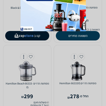
מסחטת ‏הדרים Schneider SCHJ700
מסחטת ‏הדרים Black & Decker
BXCJ350E
259
299
‫החל מ-
₪
₪
כולל משלוח (₪19)
השוואה ב-2 חנויות
עד 7 ימי עסקים
השוואת מחירים
קנו ב-
zap
store
מסחטת ‏הדרים Hemilton 66333IS
מסחטת ‏הדרים Hamilton Beach 66333-
IS
299
278
‫החל מ-
₪
₪
משלוח חינם
עד 7 ימי עסקים