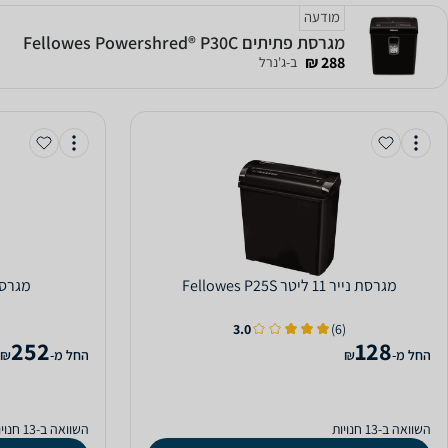
מודעה
מגרסת פתיתים Fellowes Powershred® P30C
288 ₪
ב-ג'נרל
מגרסת נייר ‏11 ‏ליטר Fellowes P25S
מגרסת נייר 
3.0
(6)
252
128
‫החל מ-
₪
‫החל מ-
₪
השוואה ב-13 חנויות
השוואה ב-13 חנויות