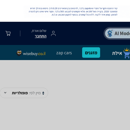
שלום אורח,
התחבר
מזגנים
zap cars
מיין לפי:
פופולריות