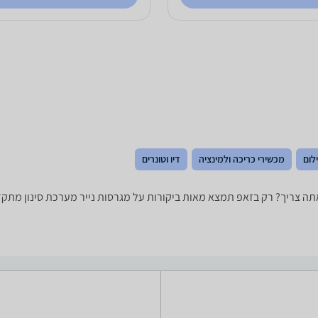
לום
מכשירי כריכה ולמינציה
דיו וטונרים
 למצוא את המגרסת נייר שאתה צריך? רק בזאפ תמצא מאות ביקורות על מגרסות נייר מערכת 