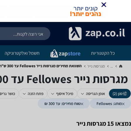
כל הקטגוריות
חשמל ואלקטרוניקה
השוואת מחירים מגרסות נייר ‏Fellowes ‏עד 300 ‏ש"ח
...
מגרסות נייר‏
מגרסות נייר ‏Fellowes ‏עד 300 ‏ש"ח
סנן (2)
אופן הגריסה
מיכל איסוף
פתח הזנה
כושר גריס
מותג: Fellowes
טווח מחירים: עד 300 ₪
נמצאו 15 מגרסות נייר