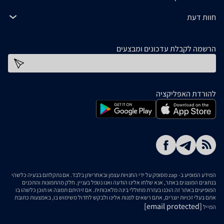
חוות דעת
הרשמה לקבלת עדכונים ומבצעים
כתובת דוא''ל
להורדת האפליקציה
המידע המופיע ב- zap מסופק על ידי החנויות עצמן ובאחריותן בלבד. אם נתקלתם בבעיה כלשהי
בנתונים המוצגים באתר, אנא שלחו אלינו הודעה ואנו נטפל בעניין. חלק מהתמונות והתכנים
המופיעים באתר זה הוכנו בעזרת מחוללי בינה מלאכותית. אם זיהיתם תמונה או תוכן כלשהו בו
אתם בעלי זכויות יוצרים, אתם רשאים לפנות אלינו ולבקש לחדול משימוש בו, באמצעות כתובת
[email protected]
המייל