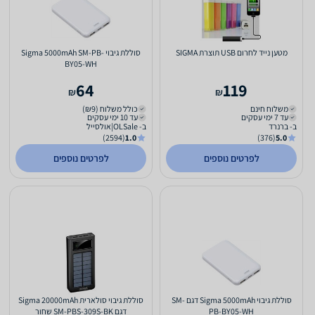
מטען נייד לחרום USB תוצרת SIGMA
סוללת גיבוי Sigma 5000mAh SM-PB-
BY05-WH
64
119
₪
₪
משלוח חינם
כולל משלוח (₪9)
עד 7 ימי עסקים
עד 10 ימי עסקים
ב- ברנרד
ב- OLSale|אולסייל
(2594)
1.0
(376)
5.0
לפרטים נוספים
לפרטים נוספים
סוללת גיבוי Sigma 5000mAh דגם SM-
סוללת גיבוי סולארית Sigma 20000mAh
PB-BY05-WH
דגם SM-PBS-309S-BK שחור