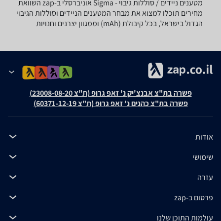
מטענים ניידים / סוללות גיבוי - ‏Sigma ‏אוניברסלי ב-zap השוואת
מחירים תוכלו למצוא את מבחר המטענים הניידים וסוללות הגיבוי
הגדול בישראל, בכל קיבולת (mAh) וממגוון יצרנים וחנויות
פשרה בת"צ אבנצ'יק נ' זאפ גרופ (ת"צ 23008-08-20)
פשרה בת"צ כהנים נ' זאפ גרופ (ת"צ 60371-12-19)
אודות
שימושי
עזרה
פרסום ב-zap
עולמות התוכן שלנו