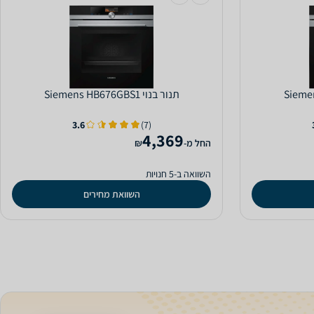
‏תנור בנוי Siemens HB676GBS1
3.6
(7)
4,369
‫החל מ-
₪
השוואה ב-5 חנויות
השוואת מחירים