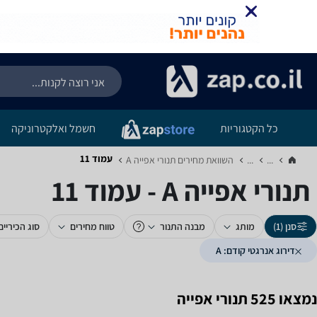
כל הקטגוריות
חשמל ואלקטרוניקה
עמוד 11
...
...
השוואת מחירים תנורי אפייה ‏A‏
תנורי אפייה ‏A - עמוד 11
סנן (1)
מותג
מבנה התנור
טווח מחירים
סוג הכיריים
דירוג אנרגטי קודם: A
נמצאו 525 תנורי אפייה