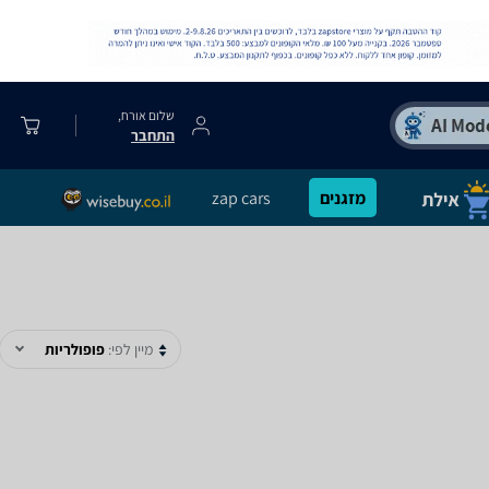
שלום אורח,
התחבר
מזגנים
zap cars
מיין לפי:
פופולריות