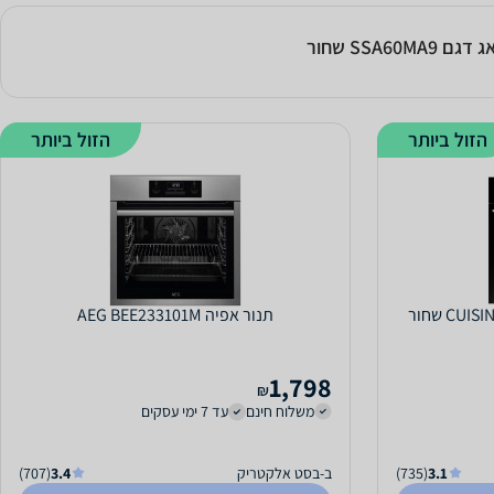
SSA60 שחור
הזול ביותר
הזול ביותר
תנור אפיה AEG BEE233101M
1,798
₪
משלוח חינם
עד 7 ימי עסקים
3.1
(735)
ב-בסט אלקטריק
3.4
(707)