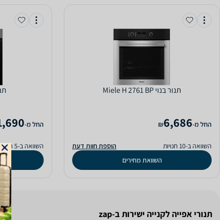
‏תנור בנוי Miele H 2761 BP
‏תנור
1,690
6,686
‫החל מ-
₪
‫החל מ-
השוואה ב-10 חנויות
הוספת חוות דעת
השוואה ב-5 חנויות
השוואת מחירים
תנורי אפייה לקנייה ישירות ב-zap