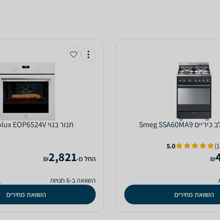
ם Smeg SSA60MA9
‏תנור בנוי Electrolux EOP6524V
5.0
2,821
₪
‫החל מ-
₪
השוואה ב-6 חנויות
ה
השוואת מחירים
השוואת מחירים