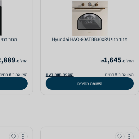
‏תנור בנוי Hyundai HAO-80ATBB300RU
‏תנור בנוי GORENJE BOS6747A01X
2,889
1,645
‫החל מ-
₪
‫החל מ-
השוואה ב-5 חנויות
הוספת חוות דעת
השוואה ב-6 חנויות
השוואת מחירים