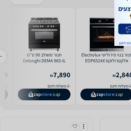
תנור בנוי פירוליטי Electrolux
תנור משולב 90 ס"מ
אלקטרולוקס EOP6524X
Delonghi DEMA 965-IL
תוצרת גרמניה
דלונגי שחור פחם
980
7,890
2,84
₪
₪
משלוח חינם
משלוח חינם
מש
קנו ב-
קנו ב-
zap
store
zap
store