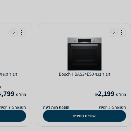
‏תנור בנוי Bosch HBA534ES0
‏תנור משולב כיריי
(1)
4,799
2,199
‫החל מ-
₪
‫החל מ-
השוואה ב-5 חנויות
הוספת חוות דעת
השוואה ב-7 חנויות
השוואת מחירים