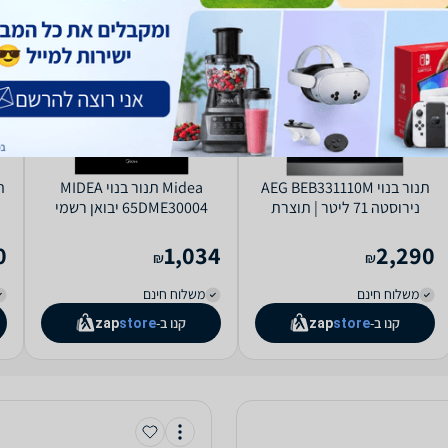
תנור בנוי AEG BEB331110M
Midea תנור בנוי MIDEA
נירוסטה 71 ליטר | תוצרת
65DME30004 יבואן רשמי
גרמניה
0
1,034
2,290
₪
₪
משלוח חינם
משלוח חינם
קנו ב-
קנו ב-
zap
store
zap
store