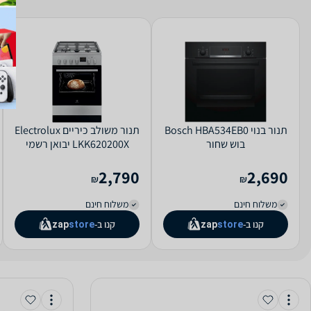
תנור בנוי Bosch HBA534EB0
‏תנור משולב כיריים Electrolux
בוש שחור
LKK620200X יבואן רשמי
2,790
2,690
₪
₪
משלוח חינם
משלוח חינם
קנו ב-
קנו ב-
zap
store
zap
store