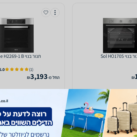
 בנוי Sol HO1705
‏תנור בנוי Miele H2269-1 B
5.0
(1)
3,193
₪
‫החל מ-
₪
הוספת חוות דעת
השוואה ב-6 חנויות
השוואת מחירים
השוואת מחירים