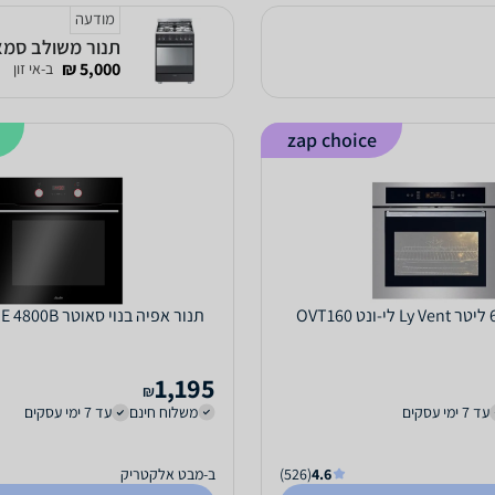
מודעה
תנור משולב סמאג דגם MA9
5,000 ₪
ב-אי זון
zap choice
תנור אפיה בנוי סאוטר CUISINE 4800B שחור
1,195
₪
עד 7 ימי עסקים
משלוח חינם
עד 7 ימי עסקים
4.6
(526)
ב-מבט אלקטריק