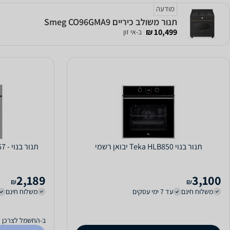
מודעה
תנור משולב כיריים Smeg CO96GMA9
10,499 ₪
ב-אי זון
תנור בנוי Teka HLB850 יבואן רשמי
תנור בנוי - 67 ליטר Ly Vent לי-ונט OVT160
2,189
3,100
₪
₪
משלוח חינם
עד 7 ימי עסקים
משלוח חינם
ב-החשמל לצרכן