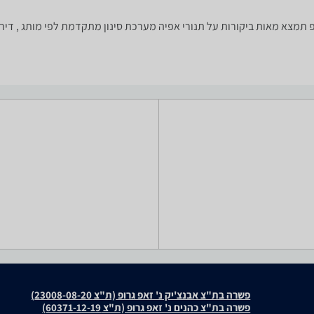
 צריך? רק בזאפ תמצא מאות ביקורות על תנורי אפיה מערכת סינון מתקדמת לפי מותג 
פשרה בת"צ אבנצ'יק נ' זאפ גרופ (ת"צ 23008-08-20)
פשרה בת"צ כהנים נ' זאפ גרופ (ת"צ 60371-12-19)