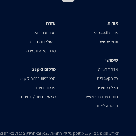
אודות
עזרה
אודות zap.co.il
הקנייה ב-zap
תנאי שימוש
ביטולים והחזרות
מרכז מידע ותמיכה
שימושי
פרסום ב-zap
מדריך חנויות
כל הקטגוריות
הצטרפות כחנות ל-zap
נפילת מחירים
פרסום באתר
חוות דעת תנורי אפייה
ממשק חנויות / יבואנים
הרשמה לאתר
המידע המופיע ב - zap מסופק על ידי החנויות עצמן ובאחריותן בלבד. במידה ונתקלת בבעיה כלשהי בנתונים המוצגים באתר, אנא שלח אלינו הודעה ואנו נטפל בעניין.