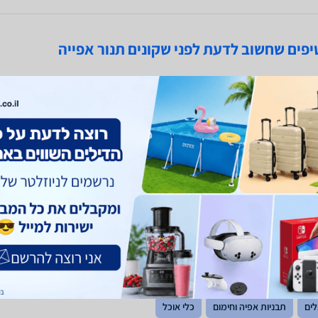
 בנוי או תנור משולב כיריים?
האם 
רה הפופולארית היום היא תנור בילד אין שמשתלב בארונות המטבח,
בכל 
 מתאימה...
תסתפ
עוד
קרא 
לים
תבניות אפיה וחימום
כלי אוכל