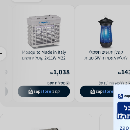
קטלן יתושים חשמלי
Mosquito Made in Italy
ly
לתלייה/עמידה 6W מבית
2x11W M22 קוטל יתושים
Electro Hana דגם EL-1018
מוסקיטו איטלקי
469
1,038
14
₪
₪
כולל משלוח (15 ₪)
משלוח חינם
מש
קנו ב-
קנו ב-
zap
store
zap
store