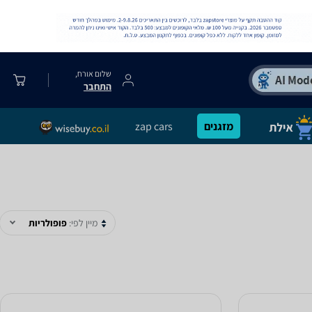
שלום אורח,
התחבר
מזגנים
zap cars
מיין לפי:
פופולריות