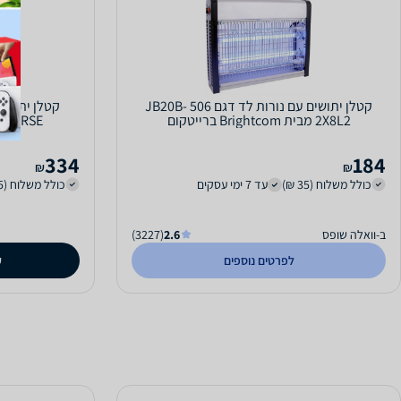
קטלן יתושים עם נורות לד דגם 506 JB20B-
2X8L2 מבית Brightcom ברייטקום
UNIVERSE יוניברס דגם 0
334
184
₪
₪
כולל משלוח (35 ₪)
עד 7 ימי עסקים
כולל משלוח (35 ₪)
ב-וואלה שופס
2.6
(3227)
לפרטים נוספים
ק