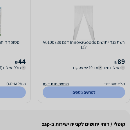
רשת נגד יתושים InnovaGoods דגם V0100739
סטופר דוחה 
לבן
44
89
₪
₪
משלוח חינם
עד 10 ימי עסקים
כולל משלוח (15 ₪)
ב-לאסטפרייס
הוספת חוות דעת
ב-O-PHARM
לפרטים נוספים
קוטלי / דוחי יתושים לקנייה ישירות ב-zap