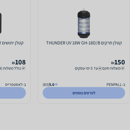
קטלן חרקים THUNDER UV 18W GH-18D/B
108
150
₪
₪
משלוח חינם
עד 5 ימי עסקים
כולל משלוח (9 ₪)
ב-PENPALL
5.0
(83)
ב-לאסטפרייס
לפרטים נוספים