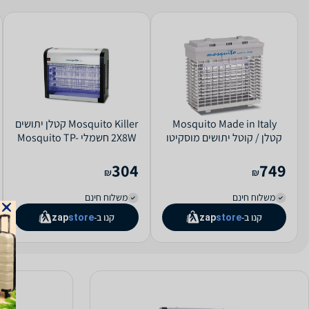
Mosquito Made in Italy
Mosquito Killer קטלן יתושים
קטלן / קוטל יתושים מוסקיטו
2X8W חשמלי Mosquito TP-
איטלקי מקורי M11
16
304
749
₪
₪
משלוח חינם
משלוח חינם
קנו ב-
קנו ב-
zap
store
zap
store