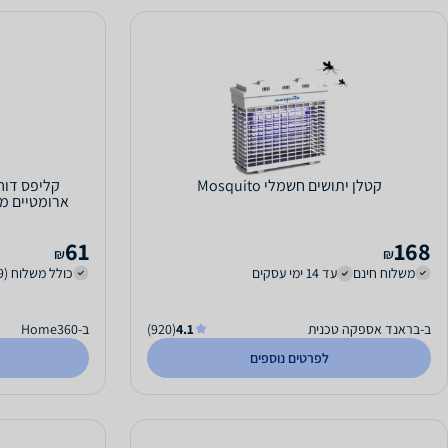
קטלן יתושים חשמלי Mosquito
קליפס דוח
ארומטיים מחו
61
168
₪
₪
משלוח חינם
עד 14 ימי עסקים
כולל משלוח (29 ₪)
ב-בראנד אספקה טכנית
4.1
(920)
ב-Home360
לפרטים נוספים