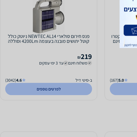
קטלן יתושים ביתי 2X8W דגם EL-1009 אלקטרו
פנס חירום סולארי NEWTEC AL14 ניוטק כולל
קוטל יתושים מובנה בעוצמה 4200Lm וסוללה
24,000mAh...
219
₪
משלוח חינם
עד 3 ימי עסקים
5.0
(167)
ב-סיטי דיל
4.6
(3042)
לפרטים נוספים