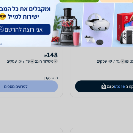
קטלן יתושים מתח קטילה 2800V עוצמתי
NRI-222
חנן ELECTRO HANAN משלוח עד הבית חינם
148
₪
עד 7 ימי עסקים
משלוח חינם
עד 7 ימי עסקים
ב-א.עקנין
נו ב-
לפרטים נוספים
zap
store