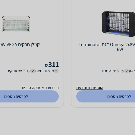
קטלן יתושים 2x8W ‏Omega דגם Terminator
קטלן חרקים 3X20W VEGA
16W
311
₪
עד 5 ימי עסקים
משלוח חינם
עד 7 ימי עסקים
הוספת חוות דעת
ב-בראנד אספקה טכנית
לפרטים נוספים
לפרטים נוספים