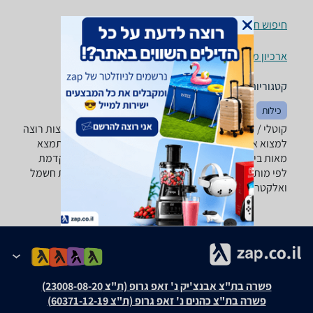
חיפוש חנויות קוטלי / דוחי יתושים לפי עיר
ארכיון מוצרים
קטגוריות משלימות
כילות
קוטלי / דוחי יתושים - ‏Green Place ‏תכשיר למניעת עקיצות רוצה
למצוא את הקוטל/דוחה יתושים שאתה צריך? רק בזאפ תמצא
מאות ביקורות על קוטל/דוחה יתושים מערכת סינון מתקדמת
לפי מותג , סוג ועוד, השוואת מחירים ביותר מאלף חנויות חשמל
ואלקטרוניקה ותקבל החלטה חכמה!
פשרה בת"צ אבנצ'יק נ' זאפ גרופ (ת"צ 23008-08-20)
פשרה בת"צ כהנים נ' זאפ גרופ (ת"צ 60371-12-19)